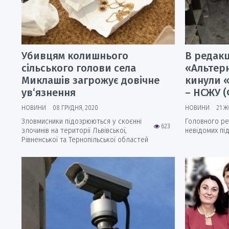
Убивцям колишнього
В редак
сільського голови села
«Альтерн
Миклашів загрожує довічне
кинули 
ув‘язнення
– НСЖУ 
НОВИНИ
08 ГРУДНЯ, 2020
НОВИНИ
21 Ж
Зловмисники підозрюються у скоєнні
Головного ре
623
злочинів на території Львівської,
невідомих пі
Рівненської та Тернопільської областей