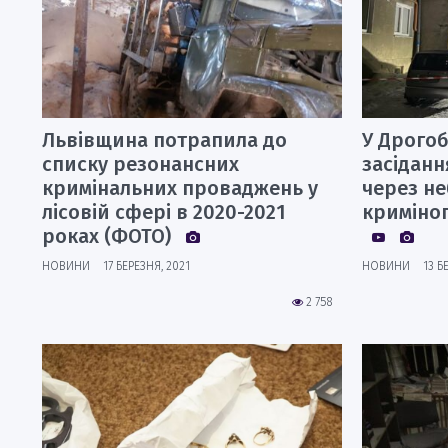
Львівщина потрапила до
У Дрого
списку резонансних
засідан
кримінальних проваджень у
через н
лісовій сфері в 2020-2021
криміног
роках (ФОТО)
НОВИНИ
17 БЕРЕЗНЯ, 2021
НОВИНИ
13 Б
2 758