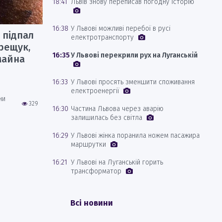
18:41
Львів знову переписав погодну історію
16:38
У Львові можливі перебої в русі
 підпал
електротранспорту
рещук,
16:35
У Львові перекрили рух на Луганській
майна
16:33
У Львові просять зменшити споживання
електроенергії
ни
329
16:30
Частина Львова через аварію
залишилась без світла
16:29
У Львові жінка поранила ножем пасажира
маршрутки
16:21
У Львові на Луганській горить
трансформатор
Всі новини