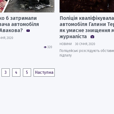
ко б затримали
Поліція кваліфікувала
вача автомобіля
автомобіля Галини Те
 Авакова?
як умисне знищення 
журналіста
ІЧНЯ, 2020
НОВИНИ
30 СІЧНЯ, 2020
320
Поліцейські розслідують обстави
підпалу
3
4
5
Наступна