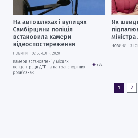
На автошляхах і вулицях
Як швид
Самбірщини поліція
підпалю
встановила камери
міністра
відеоспостереження
НОВИНИ
31 С
НОВИНИ
02 БЕРЕЗНЯ, 2020
Камери встановлені у місцях
982
концентрації ДТП та на транспортних
розв’язках
1
2