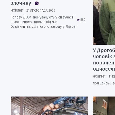
злочину
НОВИНИ
21 ЛИСТОПАДА, 2025
Голову ДІАМ звинувачують у співучасті
580
в можливому злочині під час
будівництва сміттєвого заводу у Львові
У Дрого
чоловік
поранен
односел
НОВИНИ
14 К
поліцейські 