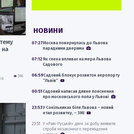
НОВИНИ
стему
07:27
Москва повернулась до Львова
 на
парадними дверима
07:12
Як спека впливає на мера Львова
Садового
06:59
Садовий блокує розвиток аеропорту
366
із
“Львів”
00:51
Садовий написав дивне пояснення
про московського попа у Львові
23:53
У Сокільниках біля Львова – новий
етап розвитку, – ЗМІ
23:51
У «Раві-Руській» двічі за добу виявили
спроби незаконного переміщення