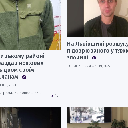
На Львівщині розшук
підозрюваного у тяж
бицькому районі
злочині
 завдав ножових
НОВИНИ
09 ЖОВТНЯ, 2022
ь двом своїм
ьчанам
ВІТНЯ, 2023
затримали зловмисника
48