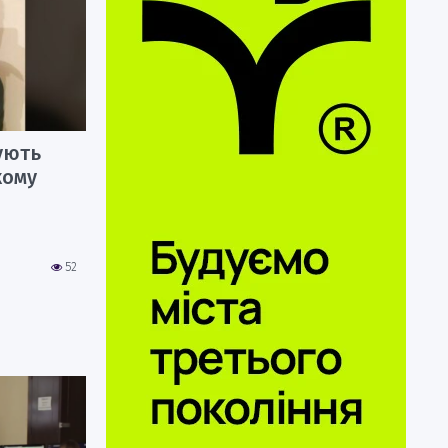
ують
кому
52