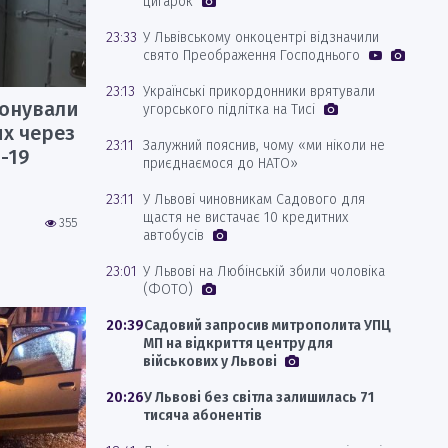
цигарок
23:33
У Львівському онкоцентрі відзначили
свято Преображення Господнього
23:13
Українські прикордонники врятували
понували
угорського підлітка на Тисі
их через
23:11
Залужний пояснив, чому «ми ніколи не
-19
приєднаємося до НАТО»
23:11
У Львові чиновникам Садового для
щастя не вистачає 10 кредитних
355
автобусів
23:01
У Львові на Любінській збили чоловіка
(ФОТО)
20:39
Садовий запросив митрополита УПЦ
МП на відкриття центру для
військових у Львові
20:26
У Львові без світла залишилась 71
тисяча абонентів