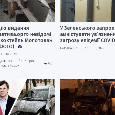
цію видання
У Зеленського запро
атива.орг» невідомі
амністувати ув’язнен
«коктейль Молотова»,
загрозу епідемії COVID
(ФОТО)
КОРОНАВІРУС
06 КВІТНЯ, 2020
ОВТНЯ, 2020
дактора побили троє
662
д час зйомок