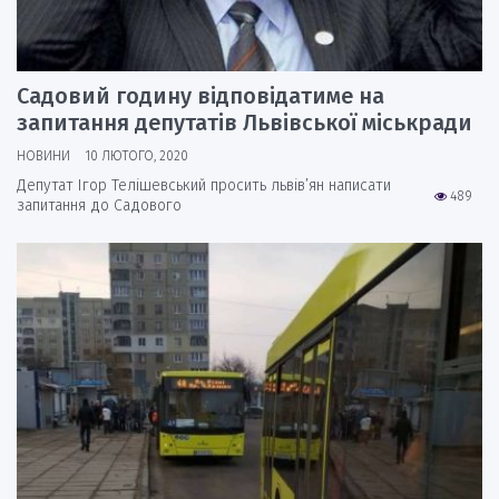
Садовий годину відповідатиме на
запитання депутатів Львівської міськради
НОВИНИ
10 ЛЮТОГО, 2020
Депутат Ігор Телішевський просить львів’ян написати
489
запитання до Садового