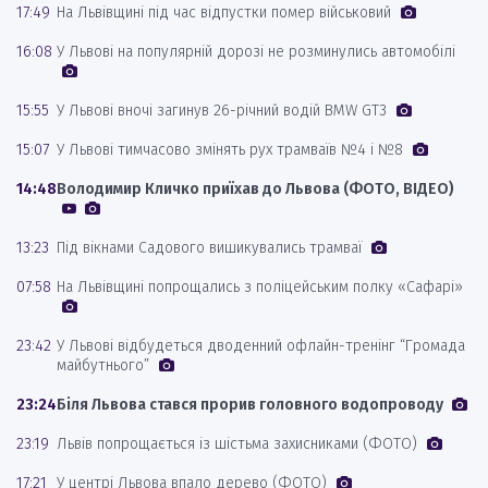
17:49
На Львівщині під час відпустки помер військовий
16:08
У Львові на популярній дорозі не розминулись автомобілі
15:55
У Львові вночі загинув 26-річний водій BMW GT3
15:07
У Львові тимчасово змінять рух трамваїв №4 і №8
14:48
Володимир Кличко приїхав до Львова (ФОТО, ВІДЕО)
13:23
Під вікнами Садового вишикувались трамваї
07:58
На Львівщині попрощались з поліцейським полку «Сафарі»
23:42
У Львові відбудеться дводенний офлайн-тренінг “Громада
майбутнього”
23:24
Біля Львова стався прорив головного водопроводу
23:19
Львів попрощається із шістьма захисниками (ФОТО)
17:21
У центрі Львова впало дерево (ФОТО)