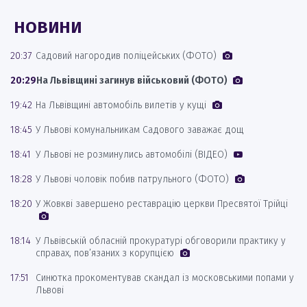
НОВИНИ
20:37
Садовий нагородив поліцейських (ФОТО)
20:29
На Львівщині загинув військовий (ФОТО)
19:42
На Львівщині автомобіль вилетів у кущі
18:45
У Львові комунальникам Садового заважає дощ
18:41
У Львові не розминулись автомобілі (ВІДЕО)
18:28
У Львові чоловік побив патрульного (ФОТО)
18:20
У Жовкві завершено реставрацію церкви Пресвятої Трійці
18:14
У Львівській обласній прокуратурі обговорили практику у
справах, пов’язаних з корупцією
17:51
Синютка прокоментував скандал із московськими попами у
Львові