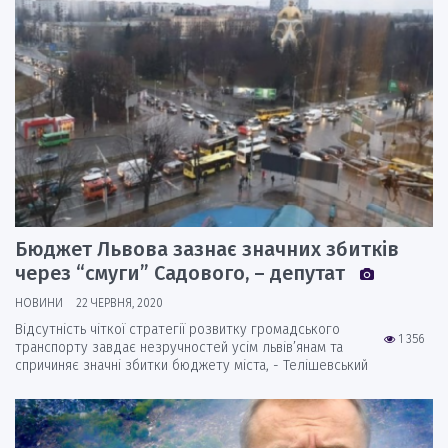
Бюджет Львова зазнає значних збитків
через “смуги” Садового, – депутат
НОВИНИ
22 ЧЕРВНЯ, 2020
Відсутність чіткої стратегії розвитку громадського
1 356
транспорту завдає незручностей усім львів’янам та
спричиняє значні збитки бюджету міста, - Телішевський