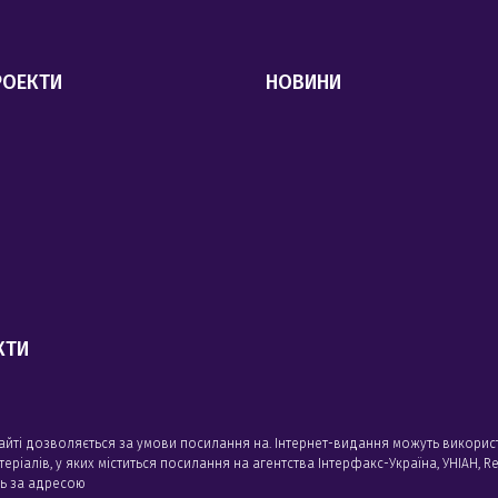
РОЕКТИ
НОВИНИ
КТИ
сайті дозволяється за умови посилання на. Інтернет-видання можуть викорис
алів, у яких міститься посилання на агентства Iнтерфакс-Україна, УНIАН, Reu
сь за адресою