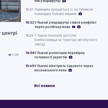
ніж у маршрутці
16:37
Львівщина прощається із заступником
командира бойової машини
16:32
У Львові у маршрутці стався конфлікт
через російську мову
 центрі
16:24
У Львові показали доступні
бомбосховища на території автобусного
заводу
16:06
У Львові розпочали перевірку
9 266
готовності укриттів
15:49
У Львові пікетують Садового через
московського попа
Всі новини