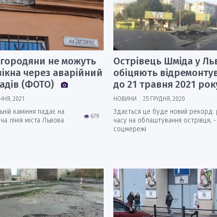
 городяни не можуть
Острівець Шміда у Ль
ікна через аварійний
обіцяють відремонту
адів (ФОТО)
до 21 травня 2021 ро
ІЧНЯ, 2021
НОВИНИ
25 ГРУДНЯ, 2020
ьній каміння падає на
Здається це буде новий рекорд: 
679
ча лінія міста Львова
часу на облаштування острівця, -
соцмережі