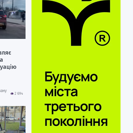
вляє
а
туацію
ману
2 694