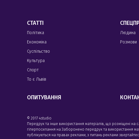
СТАТТІ
СПЕЦП
Політика
Людина
Економіка
Розмови
Суспільство
Культура
Спорт
То є Львів
ОПИТУВАННЯ
КОНТА
© 2017 4studio
Передрук та інше використання матеріалів, що розміщені на 
гіперпосилання на Заборонено передрук та використання матері
публікуються на правах реклами, з питань реклами звертайте