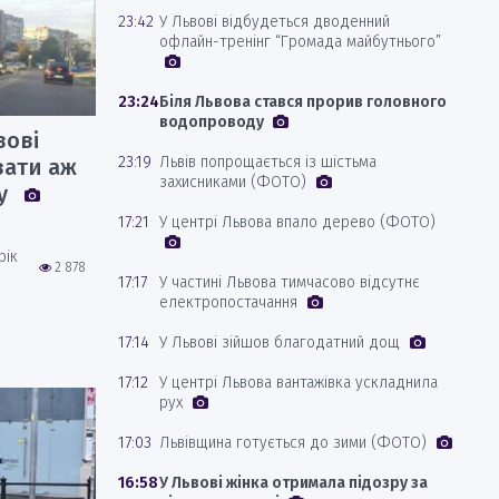
23:42
У Львові відбудеться дводенний
офлайн-тренінг “Громада майбутнього”
23:24
Біля Львова стався прорив головного
водопроводу
вові
23:19
Львів попрощається із шістьма
вати аж
захисниками (ФОТО)
ку
17:21
У центрі Львова впало дерево (ФОТО)
рік
2 878
17:17
У частині Львова тимчасово відсутнє
електропостачання
17:14
У Львові зійшов благодатний дощ
17:12
У центрі Львова вантажівка ускладнила
рух
17:03
Львівщина готується до зими (ФОТО)
16:58
У Львові жінка отримала підозру за