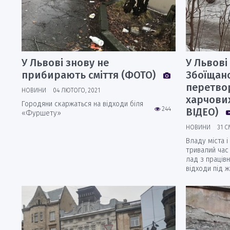
У Львові знову не
У Львові
прибирають сміття (ФОТО)
Збоїщан
перетво
НОВИНИ
04 ЛЮТОГО, 2021
харчових
Городяни скаржаться на відходи біля
244
ВІДЕО)
«Фуршету»
НОВИНИ
31 С
Владу міста і
тривалий час
лад з працівн
відходи під 