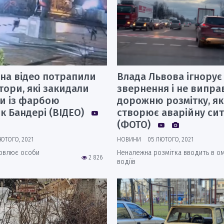
 на відео потрапили
Влада Львова ігнорує
ори, які закидали
звернення і не випра
и із фарбою
дорожню розмітку, як
к Бандері (ВІДЕО)
створює аварійну си
(ФОТО)
ЮТОГО, 2021
НОВИНИ
05 ЛЮТОГО, 2021
новлює особи
Неналежна розмітка вводить в о
2 826
водіїв