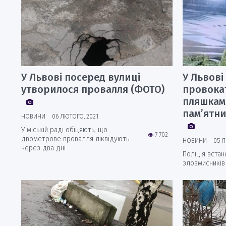
У Львові посеред вулиці
У Львові
утворилося провалля (ФОТО)
провокат
пляшкам
пам’ятни
НОВИНИ
06 ЛЮТОГО, 2021
У міській раді обіцяють, що
7 702
двометрове провалля ліквідують
НОВИНИ
05 Л
через два дні
Поліція вста
зловмисників