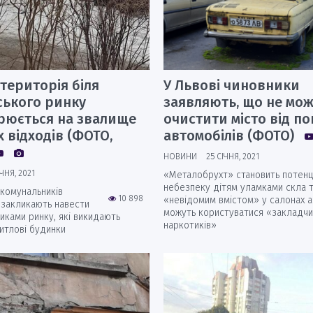
 територія біля
У Львові чиновники
ського ринку
заявляють, що не мож
рюється на звалище
очистити місто від п
 відходів (ФОТО,
автомобілів (ФОТО)
НОВИНИ
25 СІЧНЯ, 2021
ІЧНЯ, 2021
«Металобрухт» становить потенц
небезпеку дітям уламками скла т
 комунальників
10 898
«невідомим вмістом» у салонах а
 закликають навести
можуть користуватися «закладчи
иками ринку, які викидають
наркотиків»
житлові будинки