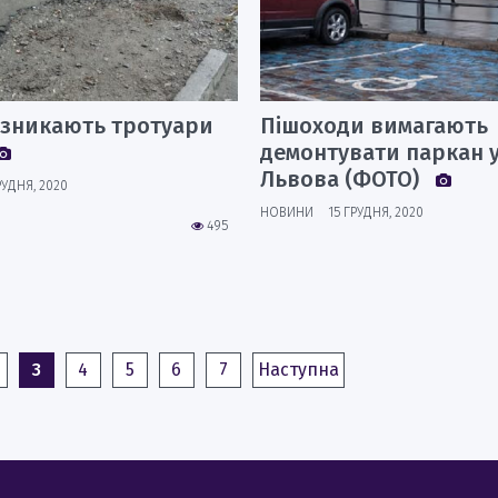
 зникають тротуари
Пішоходи вимагають
демонтувати паркан у
Львова (ФОТО)
РУДНЯ, 2020
НОВИНИ
15 ГРУДНЯ, 2020
495
3
4
5
6
7
Наступна