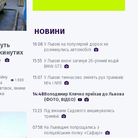
НОВИНИ
уть
16:08
У Львові на популярній дорозі не
розминулись автомобілі
окинутих
15:55
У Львові вночі загинув 26-річний водій
BMW GT3
ійну
15:07
У Львові тимчасово змінять рух трамваїв
1 888
а
№4 і №8
втівок, якими
ки
14:48
Володимир Кличко приїхав до Львова
(ФОТО, ВІДЕО)
13:23
Під вікнами Садового вишикувались
трамваї
07:58
На Львівщині попрощались з
поліцейським полку «Сафарі»