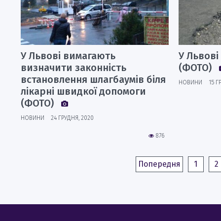
У Львові вимагають
У Львові
визначити законність
(ФОТО)
встановлення шлагбаумів біля
НОВИНИ
15 Г
лікарні швидкої допомоги
(ФОТО)
НОВИНИ
24 ГРУДНЯ, 2020
876
Попередня
1
2