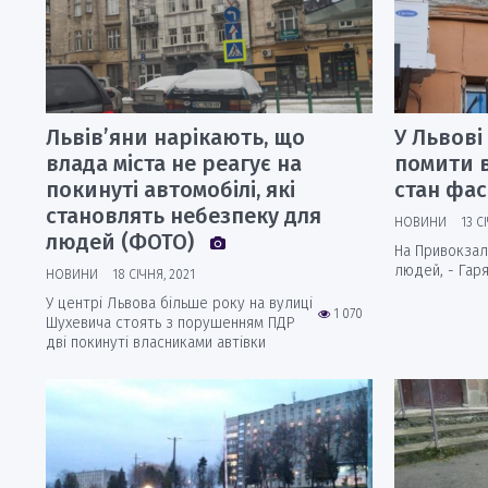
Львів’яни нарікають, що
У Львові
влада міста не реагує на
помити в
покинуті автомобілі, які
стан фас
становлять небезпеку для
НОВИНИ
13 С
людей (ФОТО)
На Привокзал
людей, - Гаря
НОВИНИ
18 СІЧНЯ, 2021
У центрі Львова більше року на вулиці
1 070
Шухевича стоять з порушенням ПДР
дві покинуті власниками автівки