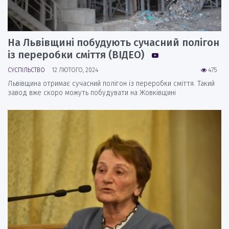
На Львівщині побудують сучасний полігон
із переробки сміття (ВІДЕО)
СУСПІЛЬСТВО
12 ЛЮТОГО, 2024
475
Львівщина отримає сучасний полігон із переробки сміття. Такий
завод вже скоро можуть побудувати на Жовківщині