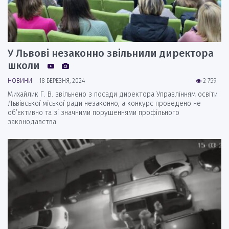
У Львові незаконно звільнили директора
школи
НОВИНИ
18 БЕРЕЗНЯ, 2024
2 759
Михайлик Г. В. звільнено з посади директора Управлінням освіти
Львівської міської ради незаконно, а конкурс проведено не
об’єктивно та зі значними порушеннями профільного
законодавства