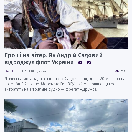
Гроші на вітер. Як Андрій Садовий
відроджує флот України
ГАЛЕРЕЯ
11 ЧЕРВНЯ, 2024
159
Львівська міськрада з ініціативи Садового віддала 20 млн грн на
потреби Військово-Морських Сил ЗСУ. Найімовірніше, ці гроші
витратять на вітрильне судно — фрегат «Дружба"