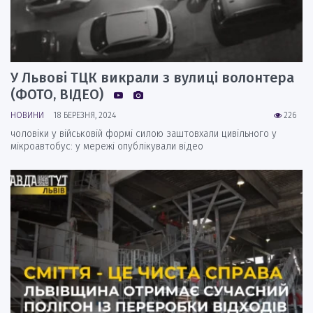
У Львові ТЦК викрали з вулиці волонтера
(ФОТО, ВІДЕО)
НОВИНИ
18 БЕРЕЗНЯ, 2024
226
чоловіки у військовій формі силою заштовхали цивільного у
мікроавтобус: у мережі опублікували відео