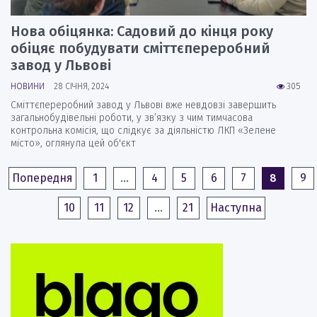
Нова обіцянка: Садовий до кінця року
обіцяє побудувати сміттєпереробний
завод у Львові
НОВИНИ
28 СІЧНЯ, 2024
305
Сміттєпереробний завод у Львові вже невдовзі завершить
загальнобудівельні роботи, у зв’язку з чим тимчасова
контрольна комісія, що слідкує за діяльністю ЛКП «Зелене
місто», оглянула цей об'єкт
Попередня
1
…
4
5
6
7
8
9
10
11
12
…
21
Наступна