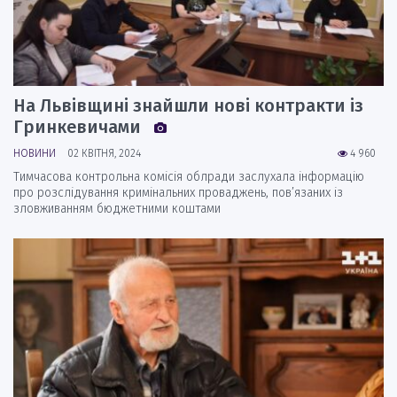
На Львівщині знайшли нові контракти із
Гринкевичами
НОВИНИ
02 КВІТНЯ, 2024
4 960
Тимчасова контрольна комісія облради заслухала інформацію
про розслідування кримінальних проваджень, пов’язаних із
зловживанням бюджетними коштами