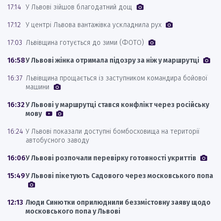
17:14
У Львові зійшов благодатний дощ
17:12
У центрі Львова вантажівка ускладнила рух
17:03
Львівщина готується до зими (ФОТО)
16:58
У Львові жінка отримала підозру за ніж у маршрутці
16:37
Львівщина прощається із заступником командира бойової
машини
16:32
У Львові у маршрутці стався конфлікт через російську
мову
16:24
У Львові показали доступні бомбосховища на території
автобусного заводу
16:06
У Львові розпочали перевірку готовності укриттів
15:49
У Львові пікетують Садового через московського попа
12:13
Люди Синютки оприлюднили беззмістовну заяву щодо
московського попа у Львові