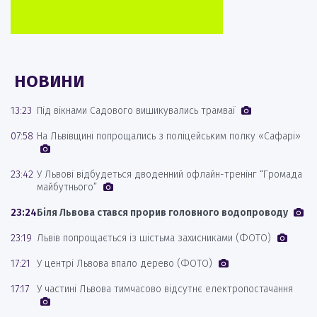
НОВИНИ
13:23
Під вікнами Садового вишикувались трамваї
07:58
На Львівщині попрощались з поліцейським полку «Сафарі»
23:42
У Львові відбудеться дводенний офлайн-тренінг “Громада
майбутнього”
23:24
Біля Львова стався прорив головного водопроводу
23:19
Львів попрощається із шістьма захисниками (ФОТО)
17:21
У центрі Львова впало дерево (ФОТО)
17:17
У частині Львова тимчасово відсутнє електропостачання