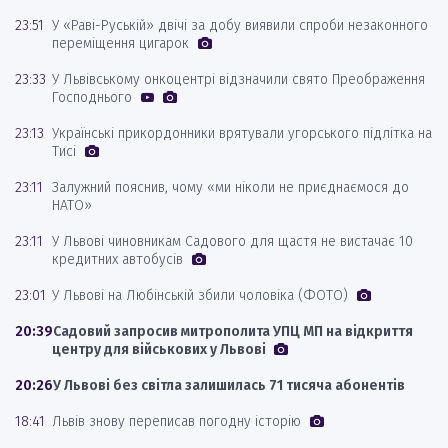
23:51
У «Раві-Руській» двічі за добу виявили спроби незаконного
переміщення цигарок
23:33
У Львівському онкоцентрі відзначили свято Преображення
Господнього
23:13
Українські прикордонники врятували угорського підлітка на
Тисі
23:11
Залужний пояснив, чому «ми ніколи не приєднаємося до
НАТО»
23:11
У Львові чиновникам Садового для щастя не вистачає 10
кредитних автобусів
23:01
У Львові на Любінській збили чоловіка (ФОТО)
20:39
Садовий запросив митрополита УПЦ МП на відкриття
центру для військових у Львові
20:26
У Львові без світла залишилась 71 тисяча абонентів
18:41
Львів знову переписав погодну історію