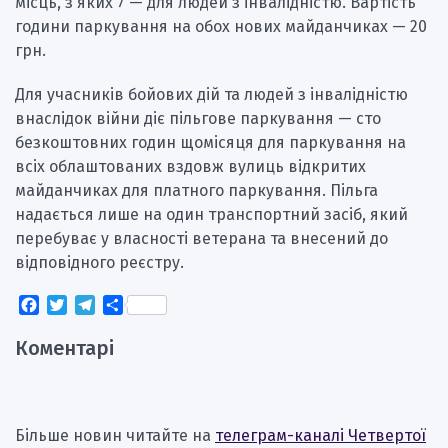
місць, з яких 7 — для людей з інвалідністю. Вартість
години паркування на обох нових майданчиках — 20
грн.
Для учасників бойових дій та людей з інвалідністю
внаслідок війни діє пільгове паркування — сто
безкоштовних годин щомісяця для паркування на
всіх облаштованих вздовж вулиць відкритих
майданчиках для платного паркування. Пільга
надається лише на один транспортний засіб, який
перебуває у власності ветерана та внесений до
відповідного реєстру.
Facebook
Twitter
Telegram
Поділитися
Коментарі
Більше новин читайте на
телеграм-каналі Четвертої