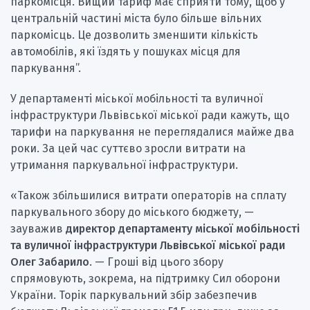
паркомісця. Вищий тариф має сприяти тому, щоб у
центральній частині міста було більше вільних
паркомісць. Це дозволить зменшити кількість
автомобілів, які їздять у пошуках місця для
паркування”.
У департаменті міської мобільності та вуличної
інфраструктури Львівської міської ради кажуть, що
тарифи на паркування не переглядалися майже два
роки. За цей час суттєво зросли витрати на
утримання паркувальної інфраструктури.
«Також збільшилися витрати операторів на сплату
паркувального збору до міського бюджету, —
зауважив
директор департаменту міської мобільності
та вуличної інфраструктури Львівської міської ради
Олег Забарило
. — Гроші від цього збору
спрямовують, зокрема, на підтримку Сил оборони
України. Торік паркувальний збір забезпечив