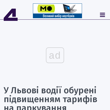
ad
У Львові водії обурені
підвищенням тарифів
на паркування