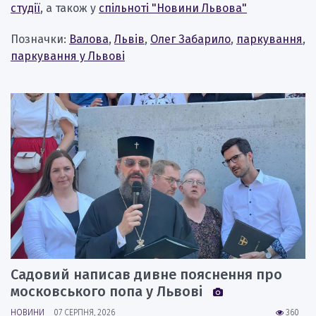
студії
, а також у
спільноті "Новини Львова"
Позначки:
Валова
,
Львів
,
Олег Забарило
,
паркування
,
паркування у Львові
Садовий написав дивне пояснення про
московського попа у Львові
НОВИНИ
07 СЕРПНЯ, 2026
360