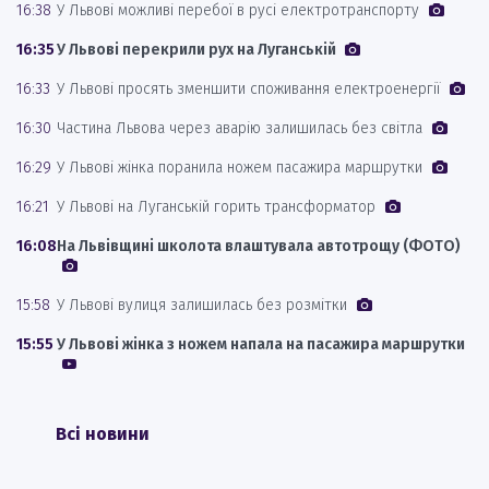
16:38
У Львові можливі перебої в русі електротранспорту
16:35
У Львові перекрили рух на Луганській
16:33
У Львові просять зменшити споживання електроенергії
16:30
Частина Львова через аварію залишилась без світла
16:29
У Львові жінка поранила ножем пасажира маршрутки
16:21
У Львові на Луганській горить трансформатор
16:08
На Львівщині школота влаштувала автотрощу (ФОТО)
15:58
У Львові вулиця залишилась без розмітки
15:55
У Львові жінка з ножем напала на пасажира маршрутки
Всі новини