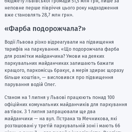
бюджету Львівської громади 51,5 млн грн, лише за
неповне перше півріччя цього року надходження
вже становлять 28,7 млн грн».
«Фарба подорожчала?»
Водії Львова різко відреагували на підвищення
тарифів на паркування. «Що подорожчала фарба
для розмітки майданчика? Умови на деяких
паркувальних майданчиках залишають бажати
кращого, паркомісць бракує, а мерія здирає щоразу
більше коштів», — висловився про підвищення
парування водій Олег.
Станом на 1 липня у Львові працюють понад 100
офіційних комунальних майданчиків для паркування
автівок. З 1 липня запрацювали ще два
майданчики — на вул. Пстрака та Мечникова, які
розташовані у третій паркувальній зоні і мають 66