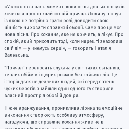
«У кожного з нас є момент, коли після довгих пошуків
хочеться просто знайти свій причал. Людину, поруч
із якою не потрібно грати ролі, доводити свою
цінність чи ховати справжні емоції. Саме про це моя
нова пісня. Про кохання, яке не кричить, а лікує. Про
спокій, який приходить тоді, коли нарешті знаходиш
свій дім — у чиємусь серці», — говорить Наталія
Валевська.
“Причал” переносить слухача у світ тихих світанків,
теплих обіймів і щирих розмов без зайвих слів. Це
історія двох неідеальних людей, які серед сотень
чужих берегів знайшли один одного та створили
власний простір любові й довіри.
Ніжне аранжування, прониклива лірика та емоційне
виконання створюють особливу атмосферу,
нагадуючи, що справжнє кохання живе не в
красивих обіцянках, а в щоденній турботі, підтримці