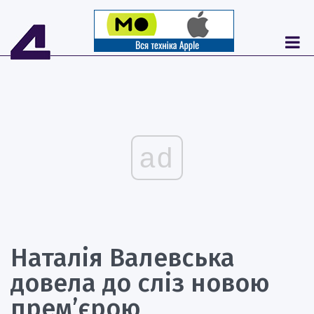
ad
Наталія Валевська
довела до сліз новою
прем’єрою