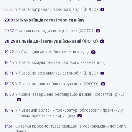
23:32
У Львові затримали п’янючого водія (ВІДЕО)
23:01
61% українців готові терпіти війну
20:37
Садовий нагородив поліцейських (ФОТО)
20:29
На Львівщині загинув військовий (ФОТО)
19:42
На Львівщині автомобіль вилетів у кущі
18:45
У Львові комунальникам Садового заважає дощ
18:41
У Львові не розминулись автомобілі (ВІДЕО)
18:28
У Львові чоловік побив патрульного (ФОТО)
18:20
У Жовкві завершено реставрацію церкви Пресвятої Трійці
18:14
У Львівській обласній прокуратурі обговорили практику у
справах, пов’язаних з корупцією
17:51
Синютка прокоментував скандал із московськими попами у
Львові