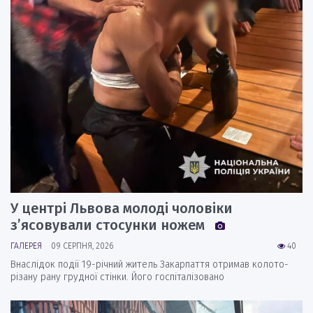
У центрі Львова молоді чоловіки
з’ясовували стосунки ножем
ГАЛЕРЕЯ
09 СЕРПНЯ, 2026
40
Внаслідок події 19-річний житель Закарпаття отримав колото-
різану рану грудної стінки. Його госпіталізовано