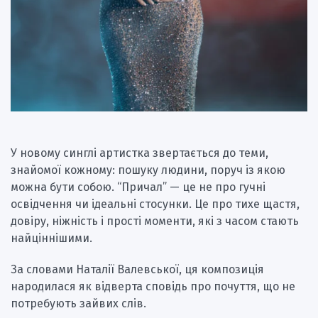
У новому синглі артистка звертається до теми,
знайомої кожному: пошуку людини, поруч із якою
можна бути собою. “Причал” — це не про гучні
освідчення чи ідеальні стосунки. Це про тихе щастя,
довіру, ніжність і прості моменти, які з часом стають
найціннішими.
За словами Наталії Валевської, ця композиція
народилася як відверта сповідь про почуття, що не
потребують зайвих слів.