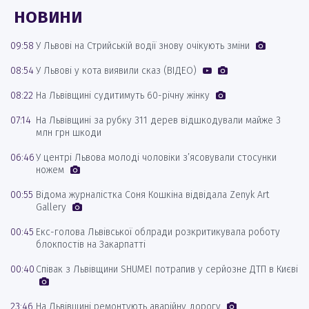
НОВИНИ
09:58
У Львові на Стрийській водії знову очікують зміни
08:54
У Львові у кота виявили сказ (ВІДЕО)
08:22
На Львівщині судитимуть 60-річну жінку
07:14
На Львівщині за рубку 311 дерев відшкодували майже 3
млн грн шкоди
06:46
У центрі Львова молоді чоловіки з’ясовували стосунки
ножем
00:55
Відома журналістка Соня Кошкіна відвідала Zenyk Art
Gallery
00:45
Екс-голова Львівської облради розкритикувала роботу
блокпостів на Закарпатті
00:40
Співак з Львівщини SHUMEI потрапив у серйозне ДТП в Києві
23:46
На Львівщині ремонтують аварійну дорогу