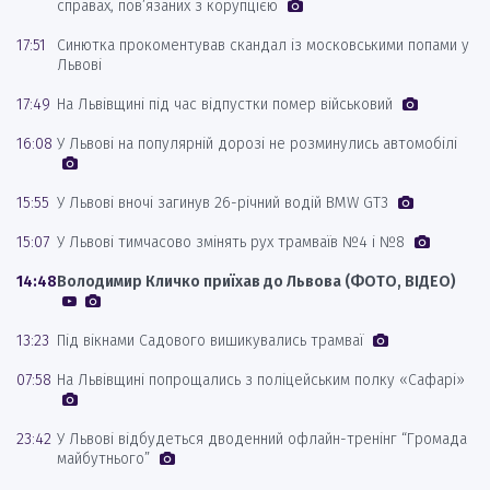
справах, пов’язаних з корупцією
17:51
Синютка прокоментував скандал із московськими попами у
Львові
17:49
На Львівщині під час відпустки помер військовий
16:08
У Львові на популярній дорозі не розминулись автомобілі
15:55
У Львові вночі загинув 26-річний водій BMW GT3
15:07
У Львові тимчасово змінять рух трамваїв №4 і №8
14:48
Володимир Кличко приїхав до Львова (ФОТО, ВІДЕО)
13:23
Під вікнами Садового вишикувались трамваї
07:58
На Львівщині попрощались з поліцейським полку «Сафарі»
23:42
У Львові відбудеться дводенний офлайн-тренінг “Громада
майбутнього”