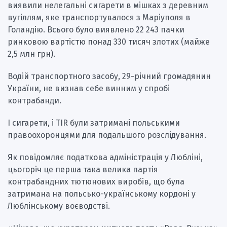
виявили нелегальні сигарети в мішках з деревним
вугіллям, яке транспортувалося з Маріуполя в
Голандію. Всього було виявлено 22 243 пачки
ринковою вартістю понад 330 тисяч злотих (майже
2,5 млн грн).
Водій транспортного засобу, 29-річний громадянин
України, не визнав себе винним у спробі
контрабанди.
І сигарети, і TIR були затримані польськими
правоохоронцями для подальшого розслідування.
Як повідомляє податкова адміністрація у Любліні,
цьогоріч це перша така велика партія
контрабандних тютюнових виробів, що була
затримана на польсько-українському кордоні у
Люблінському воєводстві.