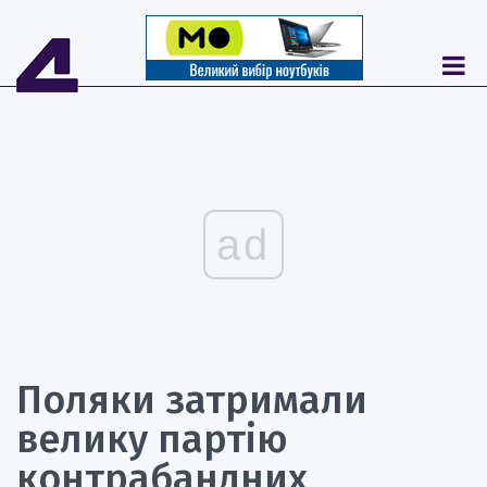
ad
Поляки затримали
велику партію
контрабандних