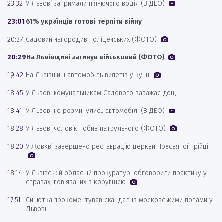
23:32
У Львові затримали п’янючого водія (ВІДЕО)
23:01
61% українців готові терпіти війну
20:37
Садовий нагородив поліцейських (ФОТО)
20:29
На Львівщині загинув військовий (ФОТО)
19:42
На Львівщині автомобіль вилетів у кущі
18:45
У Львові комунальникам Садового заважає дощ
18:41
У Львові не розминулись автомобілі (ВІДЕО)
18:28
У Львові чоловік побив патрульного (ФОТО)
18:20
У Жовкві завершено реставрацію церкви Пресвятої Трійці
18:14
У Львівській обласній прокуратурі обговорили практику у
справах, пов’язаних з корупцією
17:51
Синютка прокоментував скандал із московськими попами у
Львові