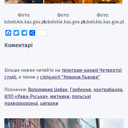
Фото:
Фото:
Фото:
lubelskie.kas.gov.pl
lubelskie.kas.gov.pl
lubelskie.kas.gov.pl
Facebook
Twitter
Telegram
Поділитися
Коментарі
Більше новин читайте на
телеграм-каналі Четвертої
студії
, а також у
спільноті "Новини Львова"
Позначки:
Володимир Цабак
,
Гребенне
,
контрабанда
,
КПП «Рава-Руська»
,
митники
,
польські
правоохоронці
,
цигарки