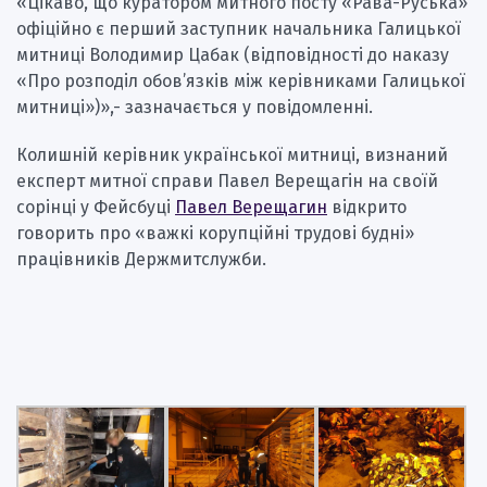
«Цікаво, що куратором митного посту «Рава-Руська»
офіційно є перший заступник начальника Галицької
митниці Володимир Цабак (відповідності до наказу
«Про розподіл обов’язків між керівниками Галицької
митниці»)»,- зазначається у повідомленні.
Колишній керівник української митниці, визнаний
експерт митної справи Павел Верещагін на своїй
сорінці у Фейсбуці
Павел Верещагин
відкрито
говорить про «важкі корупційні трудові будні»
працівників Держмитслужби.