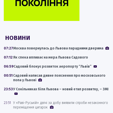
НОВИНИ
07:27
Москва повернулась до Львова парадними дверима
07:12
Як спека впливає на мера Львова Садового
06:59
Садовий блокує розвиток аеропорту “Львів”
00:51
Садовий написав дивне пояснення про московського
попа у Львові
23:53
У Сокільниках біля Львова – новий етап розвитку, – ЗМІ
23:51
У «Раві-Руській» двічі за добу виявили спроби незаконного
переміщення цигарок