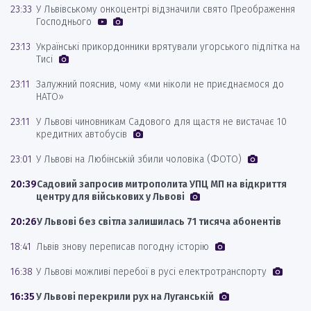
23:33
У Львівському онкоцентрі відзначили свято Преображення
Господнього
23:13
Українські прикордонники врятували угорського підлітка на
Тисі
23:11
Залужний пояснив, чому «ми ніколи не приєднаємося до
НАТО»
23:11
У Львові чиновникам Садового для щастя не вистачає 10
кредитних автобусів
23:01
У Львові на Любінській збили чоловіка (ФОТО)
20:39
Садовий запросив митрополита УПЦ МП на відкриття
центру для військових у Львові
20:26
У Львові без світла залишилась 71 тисяча абонентів
18:41
Львів знову переписав погодну історію
16:38
У Львові можливі перебої в русі електротранспорту
16:35
У Львові перекрили рух на Луганській