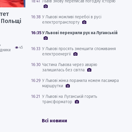
18:41
Львів знову переписав погодну історію
тет
16:38
У Львові можливі перебої в русі
і Польщі
електротранспорту
16:35
У Львові перекрили рух на Луганській
ь
45
16:33
У Львові просять зменшити споживання
адники
електроенергії
16:30
Частина Львова через аварію
залишилась без світла
16:29
У Львові жінка поранила ножем пасажира
маршрутки
16:21
У Львові на Луганській горить
трансформатор
Всі новини