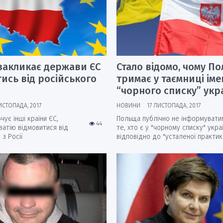
закликає держави ЄС
Стало відомо, чому П
ись від російського
тримає у таємниці імен
“чорного списку” укр
ИСТОПАДА, 2017
НОВИНИ
17 ЛИСТОПАДА, 2017
ує інші країни ЄС,
Польща публічно не інформувати
44
ватію відмовитися від
те, хто є у "чорному списку" украї
 з Росії
відповідно до "усталеної практик