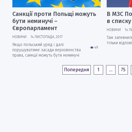
Санкції проти Польщі можуть
В МЗС По
бути неминучі –
в списку
Європарламент
НОВИНИ
14 Л
НОВИНИ
14 ЛИСТОПАДА, 2017
Там запевнил
тільки відпов
Якщо польський уряд і далі
49
порушуватиме засади верховенства
права, санкції можуть бути неминучі
Попередня
1
…
75