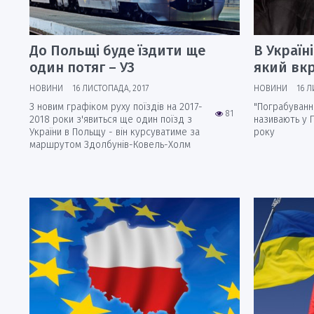
До Польщі буде їздити ще
В Україн
один потяг – УЗ
який вкр
НОВИНИ
16 ЛИСТОПАДА, 2017
НОВИНИ
16 Л
З новим графіком руху поїздів на 2017-
"Пограбування
81
2018 роки з'явиться ще один поїзд з
називають у П
України в Польщу - він курсуватиме за
року
маршрутом Здолбунів-Ковель-Холм