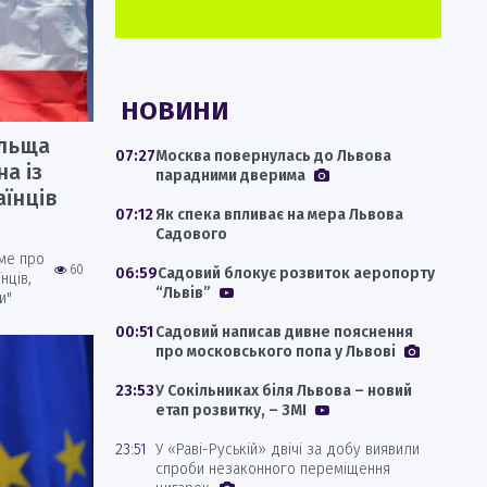
НОВИНИ
ольща
07:27
Москва повернулась до Львова
а із
парадними дверима
аїнців
07:12
Як спека впливає на мера Львова
Садового
ме про
60
06:59
Садовий блокує розвиток аеропорту
нців,
“Львів”
и"
00:51
Садовий написав дивне пояснення
про московського попа у Львові
23:53
У Сокільниках біля Львова – новий
етап розвитку, – ЗМІ
23:51
У «Раві-Руській» двічі за добу виявили
спроби незаконного переміщення