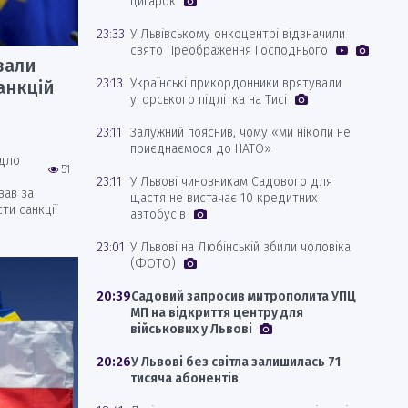
цигарок
23:33
У Львівському онкоцентрі відзначили
свято Преображення Господнього
вали
23:13
Українські прикордонники врятували
анкцій
угорського підлітка на Тисі
23:11
Залужний пояснив, чому «ми ніколи не
приєднаємося до НАТО»
идло
51
23:11
У Львові чиновникам Садового для
вав за
щастя не вистачає 10 кредитних
ти санкції
автобусів
23:01
У Львові на Любінській збили чоловіка
(ФОТО)
20:39
Садовий запросив митрополита УПЦ
МП на відкриття центру для
військових у Львові
20:26
У Львові без світла залишилась 71
тисяча абонентів