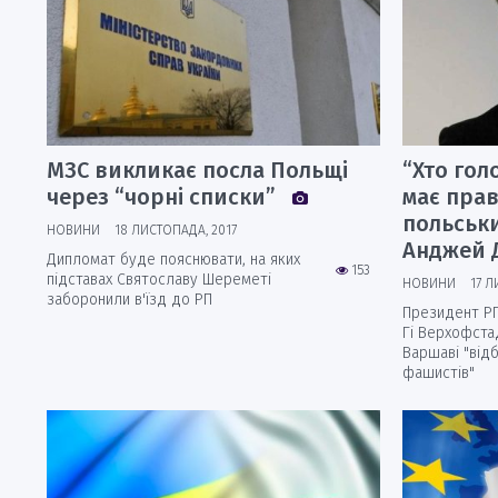
МЗС викликає посла Польщі
“Хто гол
через “чорні списки”
має пра
польськи
НОВИНИ
18 ЛИСТОПАДА, 2017
Анджей 
Дипломат буде пояснювати, на яких
153
підставах Святославу Шереметі
НОВИНИ
17 Л
заборонили в'їзд до РП
Президент Р
Гі Верхофстад
Варшаві "від
фашистів"