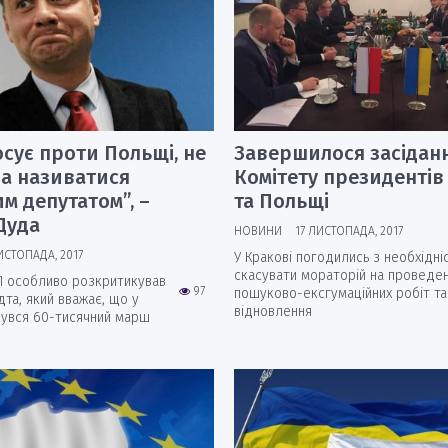
осує проти Польщі, не
Завершилося засідан
ва називатися
Комітету президентів
м депутатом”, –
та Польщі
Дуда
НОВИНИ
17 ЛИСТОПАДА, 2017
ИСТОПАДА, 2017
У Кракові погодились з необхідні
скасувати мораторій на проведе
П особливо розкритикував
97
пошуково-ексгумаційних робіт та 
та, який вважає, що у
відновлення
бувся 60-тисячний марш