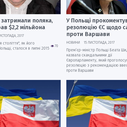
і затримали поляка,
У Польщі прокоменту
ав $2,2 мільйона
резолюцію ЄС щодо с
проти Варшави
ИСТОПАДА, 2017
НОВИНИ
15 ЛИСТОПАДА, 2017
 століття", як його
70
ольщі, сталося в липні 2015
Прем’єр-міністр Польщі Беата Ш
назвала скандальними дії
Європарламенту, який проголосу
резолюцію з рекомендацією ввес
проти Варшави