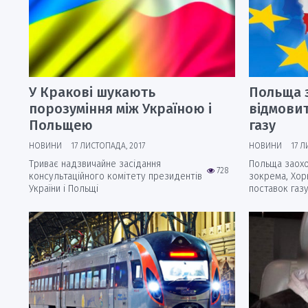
У Кракові шукають
Польща 
порозуміння між Україною і
відмовит
Польщею
газу
НОВИНИ
17 ЛИСТОПАДА, 2017
НОВИНИ
17 Л
Триває надзвичайне засідання
Польща заохоч
728
консультаційного комітету президентів
зокрема, Хор
України і Польщі
поставок газу