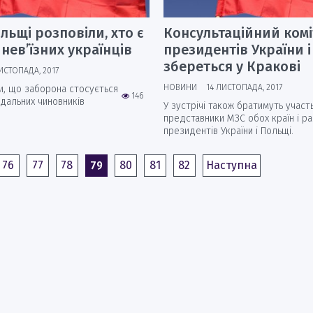
льщі розповіли, хто є
Консультаційний комі
 нев’їзних українців
президентів України 
збереться у Кракові
ИСТОПАДА, 2017
НОВИНИ
14 ЛИСТОПАДА, 2017
и, що заборона стосується
146
ідальних чиновників
У зустрічі також братимуть участ
представники МЗС обох країн і р
президентів України і Польщі.
76
77
78
79
80
81
82
Наступна