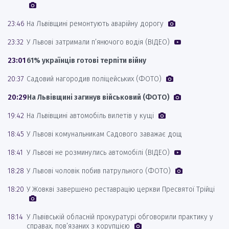
23:46
На Львівщині ремонтують аварійну дорогу
23:32
У Львові затримали п’янючого водія (ВІДЕО)
23:01
61% українців готові терпіти війну
20:37
Садовий нагородив поліцейських (ФОТО)
20:29
На Львівщині загинув військовий (ФОТО)
19:42
На Львівщині автомобіль вилетів у кущі
18:45
У Львові комунальникам Садового заважає дощ
18:41
У Львові не розминулись автомобілі (ВІДЕО)
18:28
У Львові чоловік побив патрульного (ФОТО)
18:20
У Жовкві завершено реставрацію церкви Пресвятої Трійці
18:14
У Львівській обласній прокуратурі обговорили практику у
справах, пов’язаних з корупцією