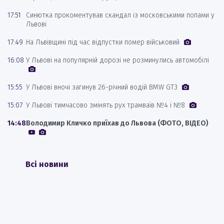
17:51
Синютка прокоментував скандал із московськими попами у
Львові
17:49
На Львівщині під час відпустки помер військовий
16:08
У Львові на популярній дорозі не розминулись автомобілі
15:55
У Львові вночі загинув 26-річний водій BMW GT3
15:07
У Львові тимчасово змінять рух трамваїв №4 і №8
14:48
Володимир Кличко приїхав до Львова (ФОТО, ВІДЕО)
Всі новини