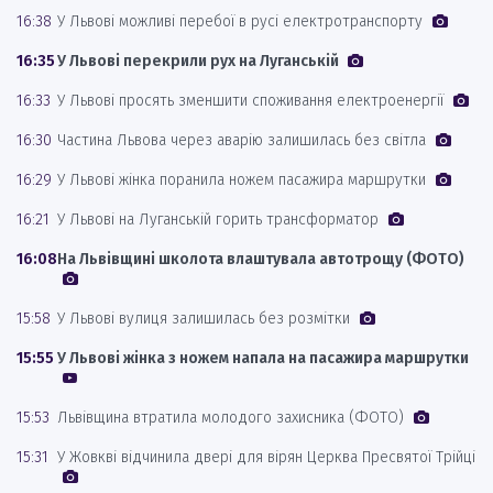
16:38
У Львові можливі перебої в русі електротранспорту
16:35
У Львові перекрили рух на Луганській
16:33
У Львові просять зменшити споживання електроенергії
16:30
Частина Львова через аварію залишилась без світла
16:29
У Львові жінка поранила ножем пасажира маршрутки
16:21
У Львові на Луганській горить трансформатор
16:08
На Львівщині школота влаштувала автотрощу (ФОТО)
15:58
У Львові вулиця залишилась без розмітки
15:55
У Львові жінка з ножем напала на пасажира маршрутки
15:53
Львівщина втратила молодого захисника (ФОТО)
15:31
У Жовкві відчинила двері для вірян Церква Пресвятої Трійці