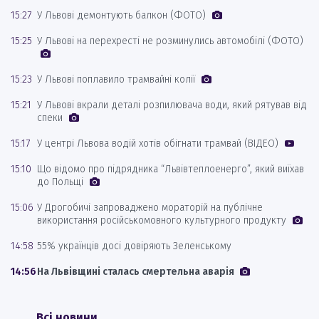
15:27
У Львові демонтують балкон (ФОТО)
15:25
У Львові на перехресті не розминулись автомобілі (ФОТО)
15:23
У Львові поплавило трамвайні колії
15:21
У Львові вкрали деталі розпилювача води, який рятував від
спеки
15:17
У центрі Львова водій хотів обігнати трамвай (ВІДЕО)
15:10
Що відомо про підрядника “Львівтеплоенерго”, який виїхав
до Польщі
15:06
У Дрогобичі запроваджено мораторій на публічне
використання російськомовного культурного продукту
14:58
55% українців досі довіряють Зеленському
14:56
На Львівщині сталась смертельна аварія
Всі новини