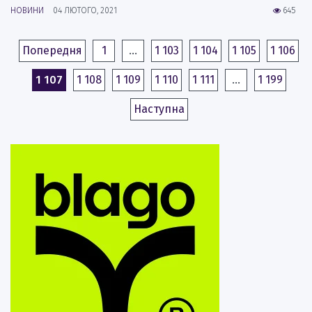
НОВИНИ
04 ЛЮТОГО, 2021
645
Попередня
1
…
1 103
1 104
1 105
1 106
1 107
1 108
1 109
1 110
1 111
…
1 199
Наступна