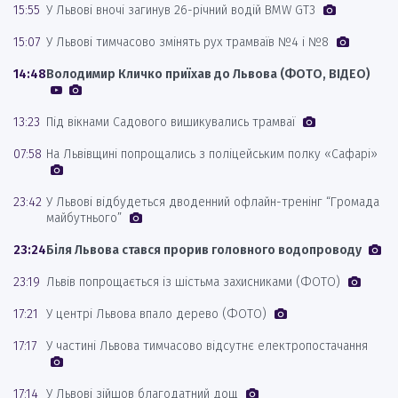
15:55
У Львові вночі загинув 26-річний водій BMW GT3
15:07
У Львові тимчасово змінять рух трамваїв №4 і №8
14:48
Володимир Кличко приїхав до Львова (ФОТО, ВІДЕО)
13:23
Під вікнами Садового вишикувались трамваї
07:58
На Львівщині попрощались з поліцейським полку «Сафарі»
23:42
У Львові відбудеться дводенний офлайн-тренінг “Громада
майбутнього”
23:24
Біля Львова стався прорив головного водопроводу
23:19
Львів попрощається із шістьма захисниками (ФОТО)
17:21
У центрі Львова впало дерево (ФОТО)
17:17
У частині Львова тимчасово відсутнє електропостачання
17:14
У Львові зійшов благодатний дощ