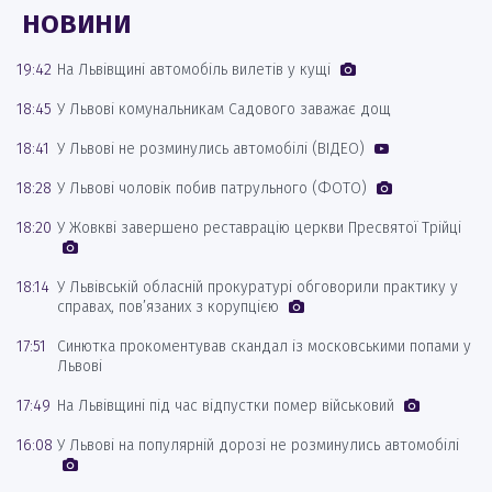
НОВИНИ
19:42
На Львівщині автомобіль вилетів у кущі
18:45
У Львові комунальникам Садового заважає дощ
18:41
У Львові не розминулись автомобілі (ВІДЕО)
18:28
У Львові чоловік побив патрульного (ФОТО)
18:20
У Жовкві завершено реставрацію церкви Пресвятої Трійці
18:14
У Львівській обласній прокуратурі обговорили практику у
справах, пов’язаних з корупцією
17:51
Синютка прокоментував скандал із московськими попами у
Львові
17:49
На Львівщині під час відпустки помер військовий
16:08
У Львові на популярній дорозі не розминулись автомобілі