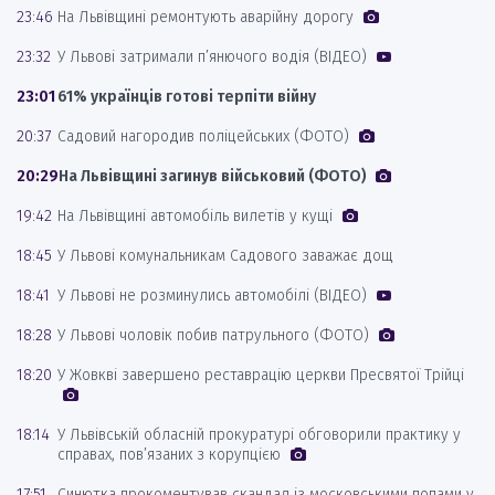
23:46
На Львівщині ремонтують аварійну дорогу
23:32
У Львові затримали п’янючого водія (ВІДЕО)
23:01
61% українців готові терпіти війну
20:37
Садовий нагородив поліцейських (ФОТО)
20:29
На Львівщині загинув військовий (ФОТО)
19:42
На Львівщині автомобіль вилетів у кущі
18:45
У Львові комунальникам Садового заважає дощ
18:41
У Львові не розминулись автомобілі (ВІДЕО)
18:28
У Львові чоловік побив патрульного (ФОТО)
18:20
У Жовкві завершено реставрацію церкви Пресвятої Трійці
18:14
У Львівській обласній прокуратурі обговорили практику у
справах, пов’язаних з корупцією
17:51
Синютка прокоментував скандал із московськими попами у