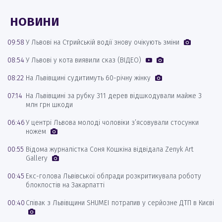
НОВИНИ
09:58
У Львові на Стрийській водії знову очікують зміни
08:54
У Львові у кота виявили сказ (ВІДЕО)
08:22
На Львівщині судитимуть 60-річну жінку
07:14
На Львівщині за рубку 311 дерев відшкодували майже 3
млн грн шкоди
06:46
У центрі Львова молоді чоловіки з’ясовували стосунки
ножем
00:55
Відома журналістка Соня Кошкіна відвідала Zenyk Art
Gallery
00:45
Екс-голова Львівської облради розкритикувала роботу
блокпостів на Закарпатті
00:40
Співак з Львівщини SHUMEI потрапив у серйозне ДТП в Києві