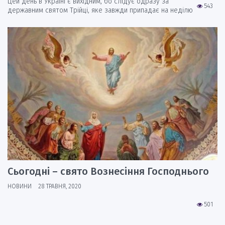
Цей день в Україні є вихідним, бо слідує одразу за
543
державним святом Трійці, яке завжди припадає на неділю
Сьогодні – свято Вознесіння Господнього
НОВИНИ
28 ТРАВНЯ, 2020
501