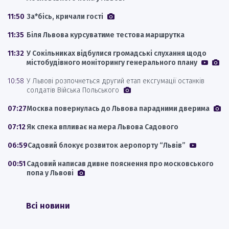
11:50
За*бісь, кричали гості
11:35
Біля Львова курсуватиме тестова маршрутка
11:32
У Сокільниках відбулися громадські слухання щодо
містобудівного моніторингу генерального плану
10:58
У Львові розпочнеться другий етап ексгумації останків
солдатів Війська Польського
07:27
Москва повернулась до Львова парадними дверима
07:12
Як спека впливає на мера Львова Садового
06:59
Садовий блокує розвиток аеропорту “Львів”
00:51
Садовий написав дивне пояснення про московського
попа у Львові
Всі новини