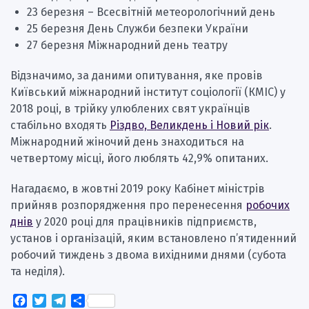
23 березня – Всесвітній метеорологічний день
25 березня День Служби безпеки України
27 березня Міжнародний день театру
Відзначимо, за даними опитування, яке провів
Київський міжнародний інститут соціології (КМІС) у
2018 році, в трійку улюблених свят українців
стабільно входять
Різдво, Великдень і Новий рік
.
Міжнародний жіночий день знаходиться на
четвертому місці, його люблять 42,9% опитаних.
Нагадаємо, в жовтні 2019 року Кабінет міністрів
прийняв розпорядження про перенесення
робочих
днів
у 2020 році для працівників підприємств,
установ і організацій, яким встановлено п’ятиденний
робочий тиждень з двома вихідними днями (субота
та неділя).
Facebook
Twitter
Telegram
Поділитися