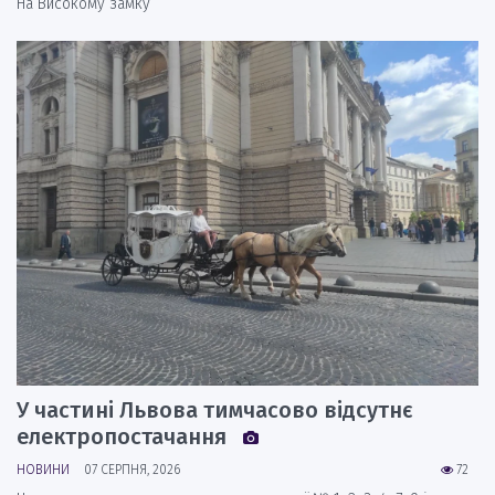
На Високому замку
У частині Львова тимчасово відсутнє
електропостачання
НОВИНИ
07 СЕРПНЯ, 2026
72