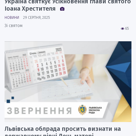
Україна святкує Усікновення глави святого
Іоана Хрестителя
НОВИНИ
29 СЕРПНЯ, 2025
Зі святом
65
Львівська облрада просить визнати на
державному рівні День матері