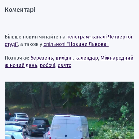
Коментарі
Більше новин читайте на
телеграм-каналі Четвертої
студії
, а також у
спільноті "Новини Львова"
Позначки:
березень
,
вихідні
,
календар
,
Міжнародний
жіночий день
,
робочі
,
свято