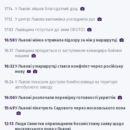
17:14
У Львові зійшов благодатний дощ
17:12
У центрі Львова вантажівка ускладнила рух
17:03
Львівщина готується до зими (ФОТО)
16:58
У Львові жінка отримала підозру за ніж у маршрутці
16:37
Львівщина прощається із заступником командира бойової
машини
16:32
У Львові у маршрутці стався конфлікт через російську
мову
16:24
У Львові показали доступні бомбосховища на території
автобусного заводу
16:06
У Львові розпочали перевірку готовності укриттів
15:49
У Львові пікетують Садового через московського попа
12:13
Люди Синютки оприлюднили беззмістовну заяву щодо
московського попа у Львові