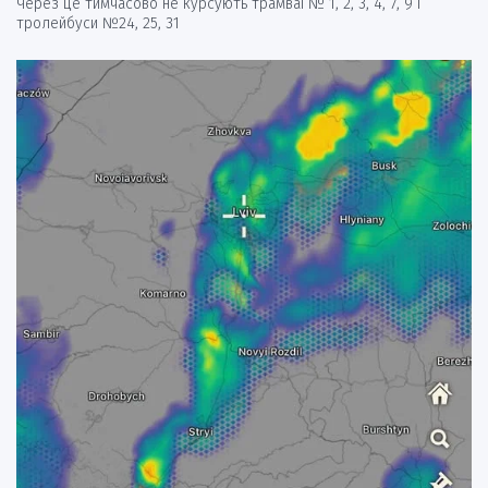
Через це тимчасово не курсують трамваї № 1, 2, 3, 4, 7, 9 і
тролейбуси №24, 25, 31