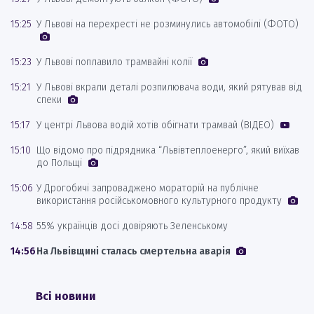
15:25
У Львові на перехресті не розминулись автомобілі (ФОТО)
15:23
У Львові поплавило трамвайні колії
15:21
У Львові вкрали деталі розпилювача води, який рятував від
спеки
15:17
У центрі Львова водій хотів обігнати трамвай (ВІДЕО)
15:10
Що відомо про підрядника “Львівтеплоенерго”, який виїхав
до Польщі
15:06
У Дрогобичі запроваджено мораторій на публічне
використання російськомовного культурного продукту
14:58
55% українців досі довіряють Зеленському
14:56
На Львівщині сталась смертельна аварія
Всі новини