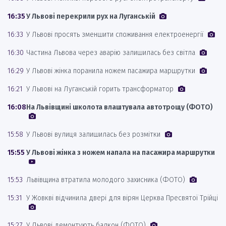
16:35
У Львові перекрили рух на Луганській
16:33
У Львові просять зменшити споживання електроенергії
16:30
Частина Львова через аварію залишилась без світла
16:29
У Львові жінка поранила ножем пасажира маршрутки
16:21
У Львові на Луганській горить трансформатор
16:08
На Львівщині школота влаштувала автотрощу (ФОТО)
15:58
У Львові вулиця залишилась без розмітки
15:55
У Львові жінка з ножем напала на пасажира маршрутки
15:53
Львівщина втратила молодого захисника (ФОТО)
15:31
У Жовкві відчинила двері для вірян Церква Пресвятої Трійці
15:27
У Львові демонтують балкон (ФОТО)