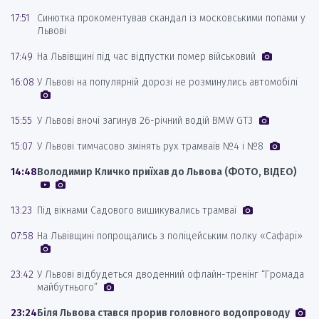
17:51
Синютка прокоментував скандал із московськими попами у
Львові
17:49
На Львівщині під час відпустки помер військовий
16:08
У Львові на популярній дорозі не розминулись автомобілі
15:55
У Львові вночі загинув 26-річний водій BMW GT3
15:07
У Львові тимчасово змінять рух трамваїв №4 і №8
14:48
Володимир Кличко приїхав до Львова (ФОТО, ВІДЕО)
13:23
Під вікнами Садового вишикувались трамваї
07:58
На Львівщині попрощались з поліцейським полку «Сафарі»
23:42
У Львові відбудеться дводенний офлайн-тренінг “Громада
майбутнього”
23:24
Біля Львова стався прорив головного водопроводу