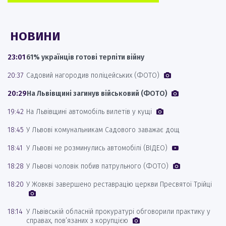
НОВИНИ
23:01
61% українців готові терпіти війну
20:37
Садовий нагородив поліцейських (ФОТО)
20:29
На Львівщині загинув військовий (ФОТО)
19:42
На Львівщині автомобіль вилетів у кущі
18:45
У Львові комунальникам Садового заважає дощ
18:41
У Львові не розминулись автомобілі (ВІДЕО)
18:28
У Львові чоловік побив патрульного (ФОТО)
18:20
У Жовкві завершено реставрацію церкви Пресвятої Трійці
18:14
У Львівській обласній прокуратурі обговорили практику у
справах, пов’язаних з корупцією