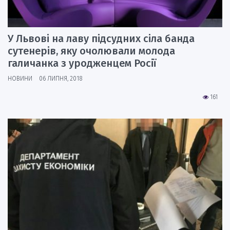
У Львові на лаву підсудних сіла банда
сутенерів, яку очолювали молода
галичанка з уродженцем Росії
НОВИНИ
06 ЛИПНЯ, 2018
161