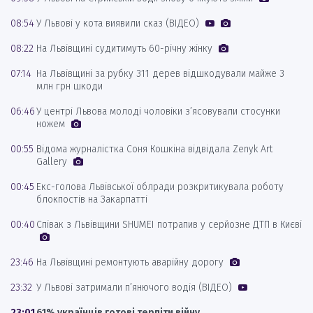
08:54
У Львові у кота виявили сказ (ВІДЕО)
08:22
На Львівщині судитимуть 60-річну жінку
07:14
На Львівщині за рубку 311 дерев відшкодували майже 3
млн грн шкоди
06:46
У центрі Львова молоді чоловіки з’ясовували стосунки
ножем
00:55
Відома журналістка Соня Кошкіна відвідала Zenyk Art
Gallery
00:45
Екс-голова Львівської облради розкритикувала роботу
блокпостів на Закарпатті
00:40
Співак з Львівщини SHUMEI потрапив у серйозне ДТП в Києві
23:46
На Львівщині ремонтують аварійну дорогу
23:32
У Львові затримали п’янючого водія (ВІДЕО)
23:01
61% українців готові терпіти війну