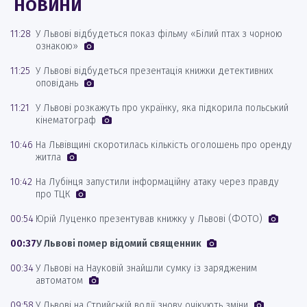
НОВИНИ
11:28
У Львові відбудеться показ фільму «Білий птах з чорною
ознакою»
11:25
У Львові відбудеться презентація книжки детективних
оповідань
11:21
У Львові розкажуть про українку, яка підкорила польський
кінематограф
10:46
На Львівщині скоротилась кількість оголошень про оренду
житла
10:42
На Лубінця запустили інформаційну атаку через правду
про ТЦК
00:54
Юрій Луценко презентував книжку у Львові (ФОТО)
00:37
У Львові помер відомий священник
00:34
У Львові на Науковій знайшли сумку із зарядженим
автоматом
09:58
У Львові на Стрийській водії знову очікують зміни