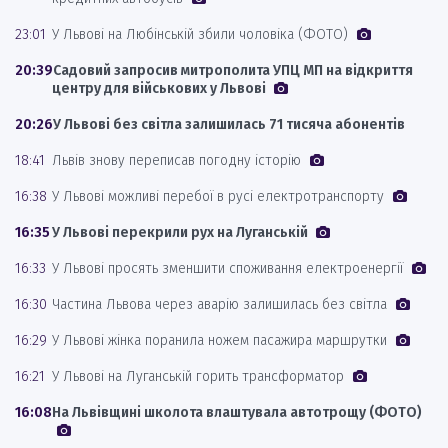
23:01
У Львові на Любінській збили чоловіка (ФОТО)
20:39
Садовий запросив митрополита УПЦ МП на відкриття
центру для військових у Львові
20:26
У Львові без світла залишилась 71 тисяча абонентів
18:41
Львів знову переписав погодну історію
16:38
У Львові можливі перебої в русі електротранспорту
16:35
У Львові перекрили рух на Луганській
16:33
У Львові просять зменшити споживання електроенергії
16:30
Частина Львова через аварію залишилась без світла
16:29
У Львові жінка поранила ножем пасажира маршрутки
16:21
У Львові на Луганській горить трансформатор
16:08
На Львівщині школота влаштувала автотрощу (ФОТО)