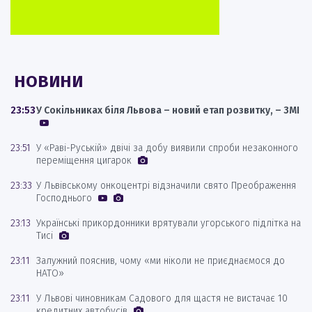
НОВИНИ
23:53
У Сокільниках біля Львова – новий етап розвитку, – ЗМІ
23:51
У «Раві-Руській» двічі за добу виявили спроби незаконного
переміщення цигарок
23:33
У Львівському онкоцентрі відзначили свято Преображення
Господнього
23:13
Українські прикордонники врятували угорського підлітка на
Тисі
23:11
Залужний пояснив, чому «ми ніколи не приєднаємося до
НАТО»
23:11
У Львові чиновникам Садового для щастя не вистачає 10
кредитних автобусів