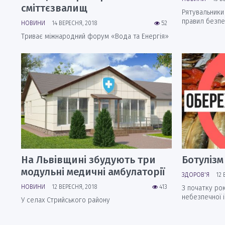
сміттєзвалищ
Рятувальник
правил безпе
НОВИНИ
14 ВЕРЕСНЯ, 2018
52
Триває міжнародний форум «Вода та Енергія»
На Львівщині збудують три
Ботулізм
модульні медичні амбулаторії
ЗДОРОВ'Я
12 
НОВИНИ
12 ВЕРЕСНЯ, 2018
413
З початку ро
небезпечної і
У селах Стрийського району