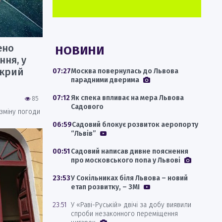
ено
НОВИНИ
ня, у
окрий
07:27
Москва повернулась до Львова
парадними дверима
07:12
Як спека впливає на мера Львова
85
Садового
зміну погоди
06:59
Садовий блокує розвиток аеропорту
“Львів”
00:51
Садовий написав дивне пояснення
про московського попа у Львові
23:53
У Сокільниках біля Львова – новий
етап розвитку, – ЗМІ
23:51
У «Раві-Руській» двічі за добу виявили
спроби незаконного переміщення