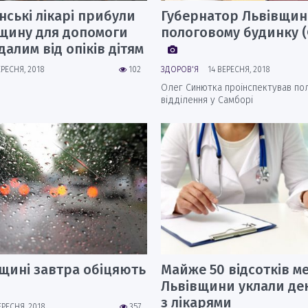
ські лікарі прибули
Губернатор Львівщин
вщину для допомоги
пологовому будинку 
алим від опіків дітям
ЕРЕСНЯ, 2018
102
ЗДОРОВ'Я
14 ВЕРЕСНЯ, 2018
Олег Синютка проінспектував по
відділення у Самборі
щині завтра обіцяють
Майже 50 відсотків м
Львівщини уклали дек
з лікарями
ЕРЕСНЯ, 2018
357