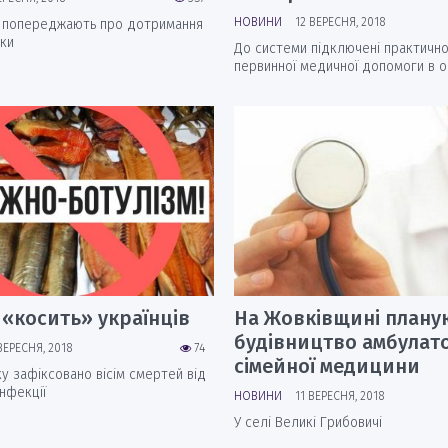
НОВИНИ
12 ВЕРЕСНЯ, 2018
и попереджають про дотримання
ки
До системи підключені практично
первинної медичної допомоги в о
 «косить» українців
На Жовківщині плану
будівництво амбулато
ВЕРЕСНЯ, 2018
74
сімейної медицини
ку зафіксовано вісім смертей від
нфекції
НОВИНИ
11 ВЕРЕСНЯ, 2018
У селі Великі Грибовичі