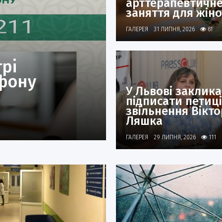
арттерапевтичн
заняття для жін
ГАЛЕРЕЯ
31 ЛИПНЯ, 2026
61
рі
фону
У Львові заклик
підписати петиц
звільнення Вікто
Ляшка
ГАЛЕРЕЯ
29 ЛИПНЯ, 2026
111