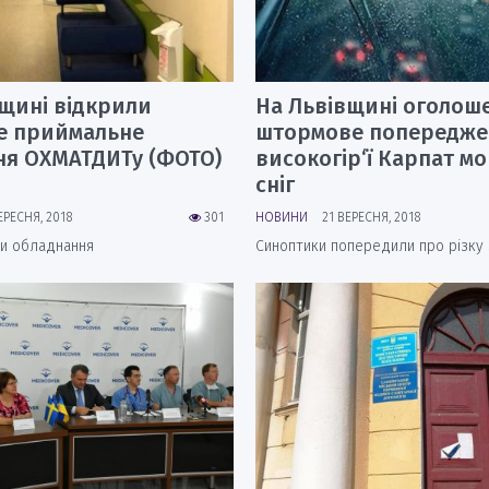
щині відкрили
На Львівщині оголош
е приймальне
штормове попереджен
ня ОХМАТДИТу (ФОТО)
високогір‘ї Карпат м
сніг
ЕРЕСНЯ, 2018
301
НОВИНИ
21 ВЕРЕСНЯ, 2018
и обладнання
Синоптики попередили про різку 