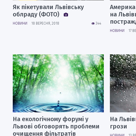
Як пікетували Львівську
Американ
облраду (ФОТО)
на Льві
постражд
НОВИНИ
18 ВЕРЕСНЯ, 2018
344
НОВИНИ
17 В
На екологічному форумі у
На Львів
Львові обговорять проблеми
грози
очищення фільтратів
НОВИНИ
13 В