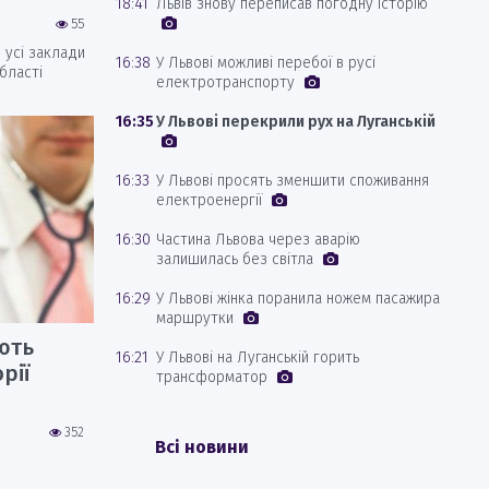
18:41
Львів знову переписав погодну історію
55
 усі заклади
16:38
У Львові можливі перебої в русі
бласті
електротранспорту
16:35
У Львові перекрили рух на Луганській
16:33
У Львові просять зменшити споживання
електроенергії
16:30
Частина Львова через аварію
залишилась без світла
16:29
У Львові жінка поранила ножем пасажира
маршрутки
ють
16:21
У Львові на Луганській горить
рії
трансформатор
352
Всі новини