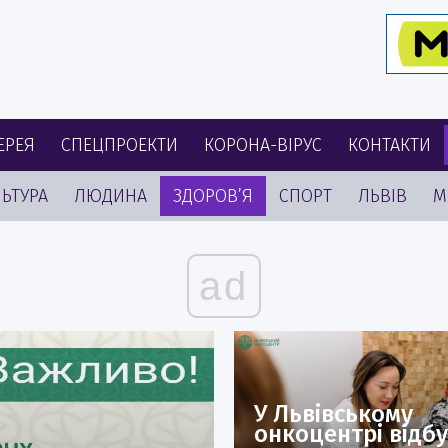
ЕРЕЯ
СПЕЦПРОЕКТИ
КОРОНА-ВІРУС
КОНТАКТИ
ЬТУРА
ЛЮДИНА
ЗДОРОВ’Я
СПОРТ
ЛЬВІВ
М
ad
У Львівському
онкоцентрі відб