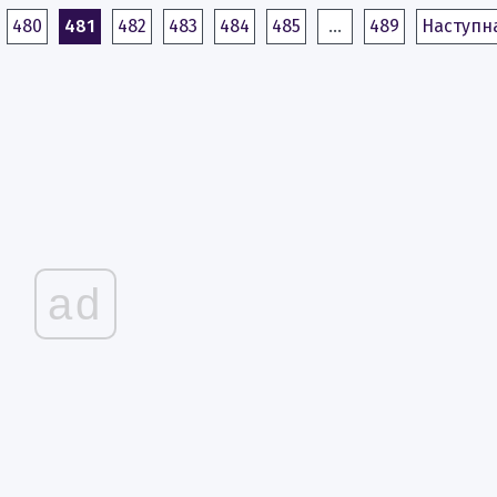
480
481
482
483
484
485
…
489
Наступн
ad