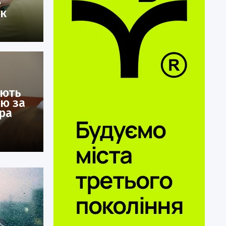
е
ок
ають
ію за
ра