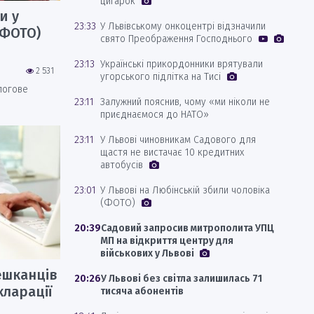
цигарок
и у
23:33
У Львівському онкоцентрі відзначили
(ФОТО)
свято Преображення Господнього
23:13
Українські прикордонники врятували
2 531
угорського підлітка на Тисі
логове
23:11
Залужний пояснив, чому «ми ніколи не
приєднаємося до НАТО»
23:11
У Львові чиновникам Садового для
щастя не вистачає 10 кредитних
автобусів
23:01
У Львові на Любінській збили чоловіка
(ФОТО)
20:39
Садовий запросив митрополита УПЦ
МП на відкриття центру для
військових у Львові
ешканців
20:26
У Львові без світла залишилась 71
ларації
тисяча абонентів