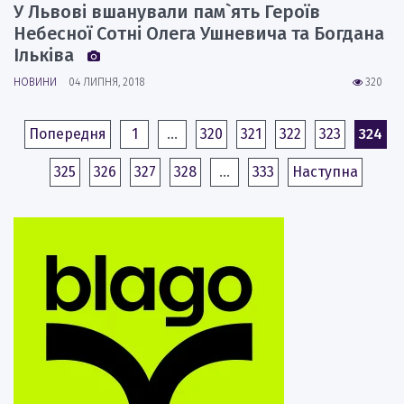
У Львові вшанували пам`ять Героїв
Небесної Сотні Олега Ушневича та Богдана
Ільківа
НОВИНИ
04 ЛИПНЯ, 2018
320
Попередня
1
…
320
321
322
323
324
325
326
327
328
…
333
Наступна