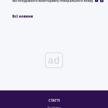
містобудівного моніторингу генерального плану
Всі новини
ad
СТАТТІ
Політика