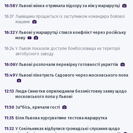
16:58
У Львові жінка отримала підозру за ніж у маршрутці
16:37
Львівщина прощається із заступником командира бойової
машини
16:32
У Львові у маршрутці стався конфлікт через російську
мову
16:24
У Львові показали доступні бомбосховища на території
автобусного заводу
16:06
У Львові розпочали перевірку готовності укриттів
15:49
У Львові пікетують Садового через московського попа
12:13
Люди Синютки оприлюднили беззмістовну заяву щодо
московського попа у Львові
11:50
За*бісь, кричали гості
11:35
Біля Львова курсуватиме тестова маршрутка
11:32
У Сокільниках відбулися громадські слухання щодо