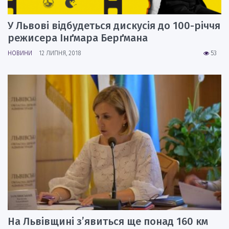
У Львові відбудеться дискусія до 100-річчя
режисера Інґмара Берґмана
НОВИНИ
12 ЛИПНЯ, 2018
53
На Львівщині з’явиться ще понад 160 км