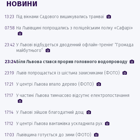
НОВИНИ
13:23
Під вікнами Садового вишикувались трамваї
07:58
На Львівщині попрощались з поліцейським полку «Сафарі»
23:42
У Львові відбудеться дводенний офлайн-тренінг “Громада
майбутнього”
23:24
Біля Львова стався прорив головного водопроводу
23:19
Львів попрощається із шістьма захисниками (ФОТО)
17:21
У центрі Львова впало дерево (ФОТО)
17:17
У частині Львова тимчасово відсутнє електропостачання
17:14
У Львові зійшов благодатний дощ
17:12
У центрі Львова вантажівка ускладнила рух
17:03
Львівщина готується до зими (ФОТО)