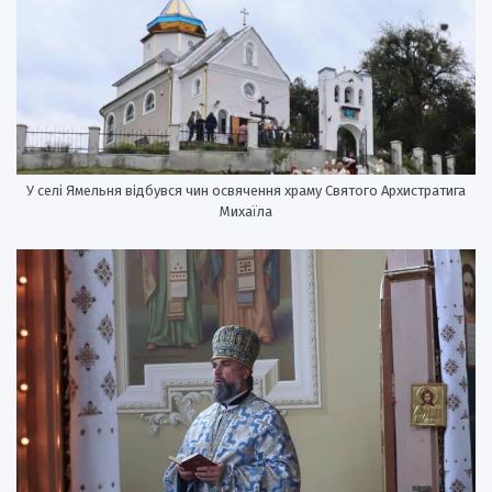
У селі Ямельня відбувся чин освячення храму Святого Архистратига
Михаїла