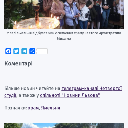
У селі Ямельня відбувся чин освячення храму Святого Архистратига
Михаїла
Facebook
Twitter
Telegram
Поділитися
Коментарі
Більше новин читайте на
телеграм-каналі Четвертої
студії
, а також у
спільноті "Новини Львова"
Позначки:
храм
,
Ямельня