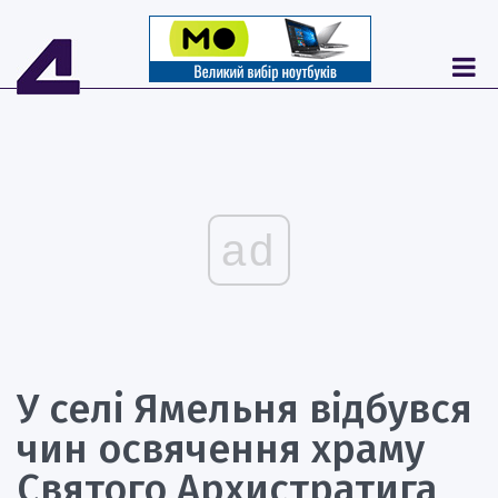
ad
У селі Ямельня відбувся
чин освячення храму
Святого Архистратига