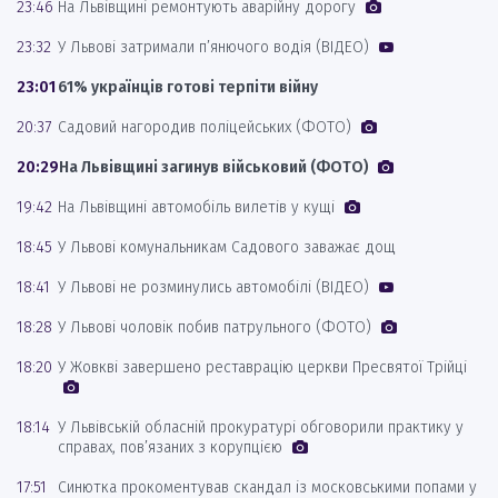
23:46
На Львівщині ремонтують аварійну дорогу
23:32
У Львові затримали п’янючого водія (ВІДЕО)
23:01
61% українців готові терпіти війну
20:37
Садовий нагородив поліцейських (ФОТО)
20:29
На Львівщині загинув військовий (ФОТО)
19:42
На Львівщині автомобіль вилетів у кущі
18:45
У Львові комунальникам Садового заважає дощ
18:41
У Львові не розминулись автомобілі (ВІДЕО)
18:28
У Львові чоловік побив патрульного (ФОТО)
18:20
У Жовкві завершено реставрацію церкви Пресвятої Трійці
18:14
У Львівській обласній прокуратурі обговорили практику у
справах, пов’язаних з корупцією
17:51
Синютка прокоментував скандал із московськими попами у