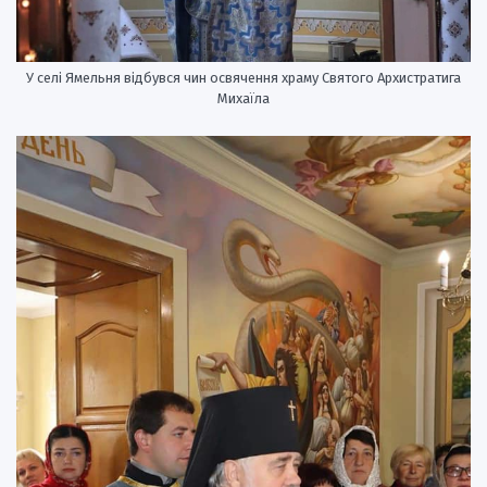
У селі Ямельня відбувся чин освячення храму Святого Архистратига
Михаїла