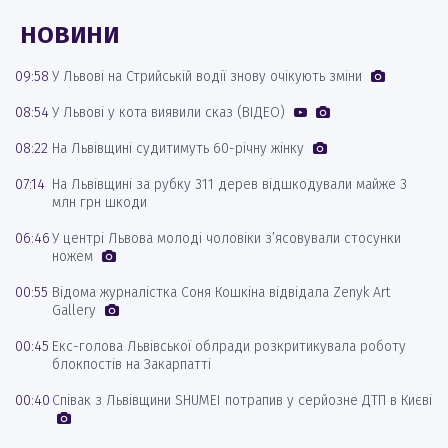
НОВИНИ
09:58
У Львові на Стрийській водії знову очікують зміни
08:54
У Львові у кота виявили сказ (ВІДЕО)
08:22
На Львівщині судитимуть 60-річну жінку
07:14
На Львівщині за рубку 311 дерев відшкодували майже 3
млн грн шкоди
06:46
У центрі Львова молоді чоловіки з’ясовували стосунки
ножем
00:55
Відома журналістка Соня Кошкіна відвідала Zenyk Art
Gallery
00:45
Екс-голова Львівської облради розкритикувала роботу
блокпостів на Закарпатті
00:40
Співак з Львівщини SHUMEI потрапив у серйозне ДТП в Києві