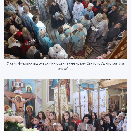
У селі Ямельня відбувся чин освячення храму Святого Архистратига
Михаїла