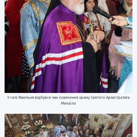
У селі Ямельня відбувся чин освячення храму Святого Архистратига
Михаїла