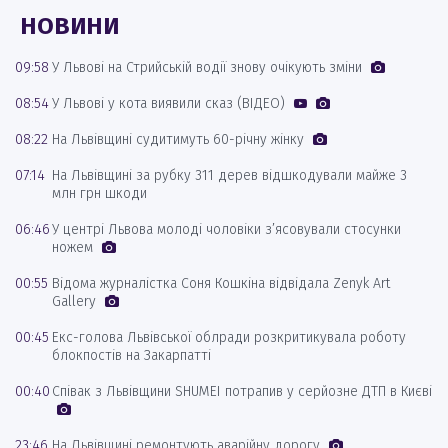
НОВИНИ
09:58
У Львові на Стрийській водії знову очікують зміни
08:54
У Львові у кота виявили сказ (ВІДЕО)
08:22
На Львівщині судитимуть 60-річну жінку
07:14
На Львівщині за рубку 311 дерев відшкодували майже 3
млн грн шкоди
06:46
У центрі Львова молоді чоловіки з’ясовували стосунки
ножем
00:55
Відома журналістка Соня Кошкіна відвідала Zenyk Art
Gallery
00:45
Екс-голова Львівської облради розкритикувала роботу
блокпостів на Закарпатті
00:40
Співак з Львівщини SHUMEI потрапив у серйозне ДТП в Києві
23:46
На Львівщині ремонтують аварійну дорогу