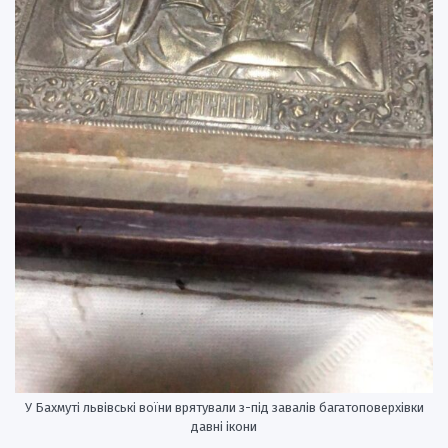
У Бахмуті львівські воїни врятували з-під завалів багатоповерхівки
давні ікони