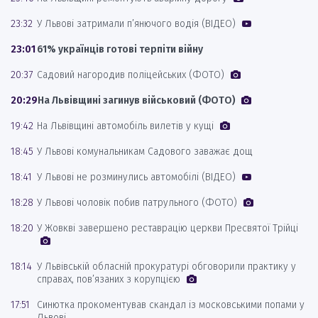
23:32
У Львові затримали п’янючого водія (ВІДЕО)
23:01
61% українців готові терпіти війну
20:37
Садовий нагородив поліцейських (ФОТО)
20:29
На Львівщині загинув військовий (ФОТО)
19:42
На Львівщині автомобіль вилетів у кущі
18:45
У Львові комунальникам Садового заважає дощ
18:41
У Львові не розминулись автомобілі (ВІДЕО)
18:28
У Львові чоловік побив патрульного (ФОТО)
18:20
У Жовкві завершено реставрацію церкви Пресвятої Трійці
18:14
У Львівській обласній прокуратурі обговорили практику у
справах, пов’язаних з корупцією
17:51
Синютка прокоментував скандал із московськими попами у
Львові