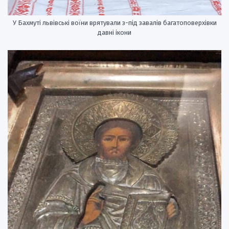
У Бахмуті львівські воїни врятували з-під завалів багатоповерхівки
давні ікони