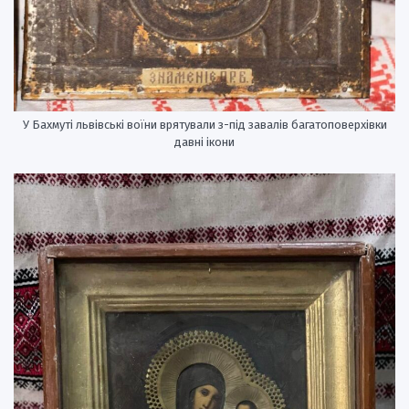
У Бахмуті львівські воїни врятували з-під завалів багатоповерхівки
давні ікони