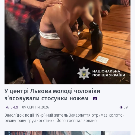
У центрі Львова молоді чоловіки
з’ясовували стосунки ножем
ГАЛЕРЕЯ
09 СЕРПНЯ, 2026
39
Внаслідок події 19-річний житель Закарпаття отримав колото-
різану рану грудної стінки. Його госпіталізовано