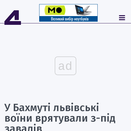
ad
У Бахмуті львівські
воїни врятували з-під
завалів