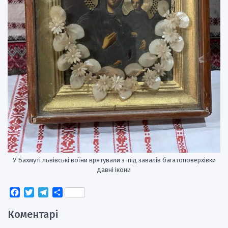
У Бахмуті львівські воїни врятували з-під завалів багатоповерхівки
давні ікони
Facebook
Twitter
Telegram
Поділитися
Коментарі