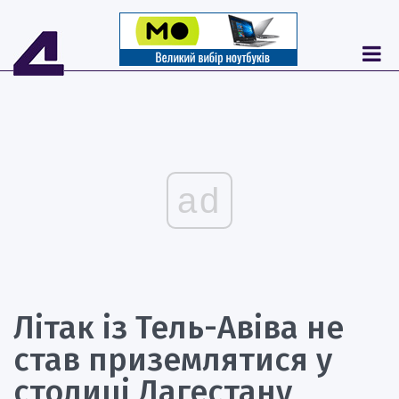
ad
Літак із Тель-Авіва не
став приземлятися у
столиці Дагестану