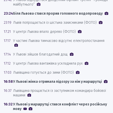
майбутнього”
23:24
Біля Львова стався прорив головного водопроводу
23:19
Львів попрощається із шістьма захисниками (ФОТО)
17:21
У центрі Львова впало дерево (ФОТО)
17:17
У частині Львова тимчасово відсутнє електропостачання
17:14
У Львові зійшов благодатний дощ
17:12
У центрі Львова вантажівка ускладнила рух
17:03
Львівщина готується до зими (ФОТО)
16:58
У Львові жінка отримала підозру за ніж у маршрутці
16:37
Львівщина прощається із заступником командира бойової
машини
16:32
У Львові у маршрутці стався конфлікт через російську
мову