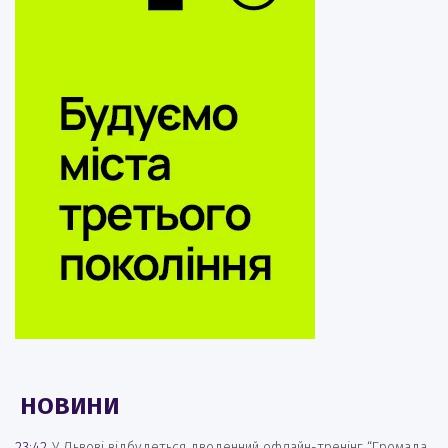
НОВИНИ
23:42
У Львові відбудеться дводенний офлайн-тренінг “Громада