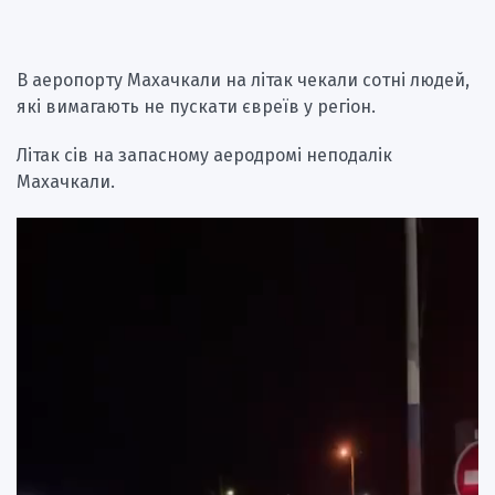
В аеропорту Махачкали на літак чекали сотні людей,
які вимагають не пускати євреїв у регіон.
Літак сів на запасному аеродромі неподалік
Махачкали.