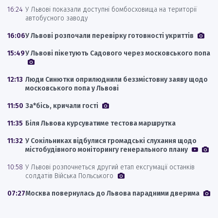
16:24
У Львові показали доступні бомбосховища на території
автобусного заводу
16:06
У Львові розпочали перевірку готовності укриттів
15:49
У Львові пікетують Садового через московського попа
12:13
Люди Синютки оприлюднили беззмістовну заяву щодо
московського попа у Львові
11:50
За*бісь, кричали гості
11:35
Біля Львова курсуватиме тестова маршрутка
11:32
У Сокільниках відбулися громадські слухання щодо
містобудівного моніторингу генерального плану
10:58
У Львові розпочнеться другий етап ексгумації останків
солдатів Війська Польського
07:27
Москва повернулась до Львова парадними дверима