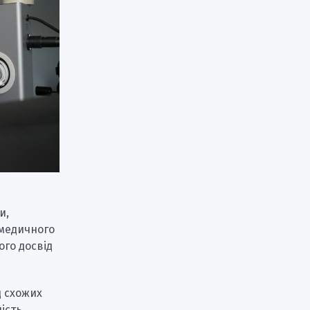
и,
 медичного
Його досвід
д схожих
ість