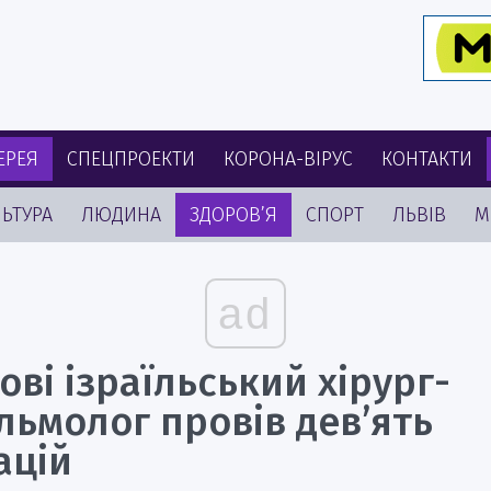
ЕРЕЯ
СПЕЦПРОЕКТИ
КОРОНА-ВІРУС
КОНТАКТИ
ЬТУРА
ЛЮДИНА
ЗДОРОВ’Я
СПОРТ
ЛЬВІВ
М
ad
ові ізраїльський хірург-
льмолог провів дев’ять
ацій