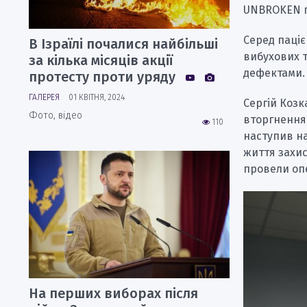
UNBROKEN п
Серед паціє
В Ізраїлі почалися найбільші
вибухових т
за кілька місяців акції
дефектами.
протесту проти уряду
ГАЛЕРЕЯ
01 КВІТНЯ, 2024
Сергій Козк
Фото, відео
вторгнення 
110
наступив на
життя захис
провели оп
На перших виборах після