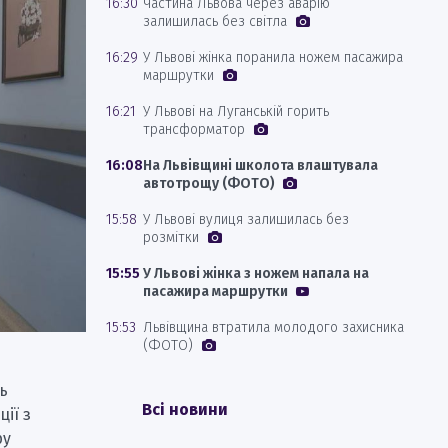
16:30
Частина Львова через аварію
залишилась без світла
16:29
У Львові жінка поранила ножем пасажира
маршрутки
16:21
У Львові на Луганській горить
трансформатор
16:08
На Львівщині школота влаштувала
автотрощу (ФОТО)
15:58
У Львові вулиця залишилась без
розмітки
15:55
У Львові жінка з ножем напала на
пасажира маршрутки
15:53
Львівщина втратила молодого захисника
(ФОТО)
ь
Всі новини
ії з
ру