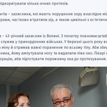
ідкоригували кілька очних протезів.
нтів – захисники, які мають порушення зору внаслідок мі
равм, частково втратили зір, а також цивільні з естетич
а – 43-річний захисник із Волині. З початку повномасшта
служив у прикордонних військах. У березні цього року в
 міну й отримав важкі поранення по всьому тілу. Аби збе
ника, йому ампутували ногу та видалили ліве око. Лікарі
ерацію, аби підготувати порожнину ока до протезування.