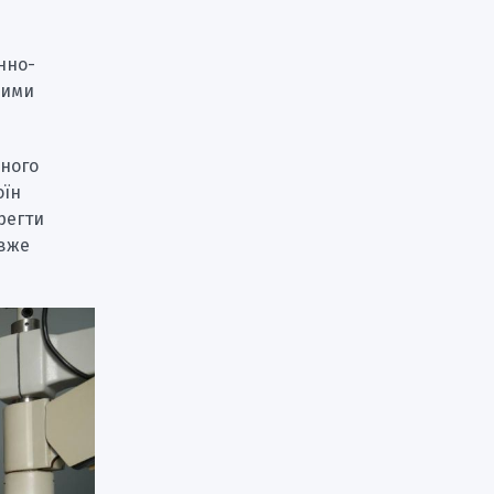
нно-
ними
бного
оїн
регти
 вже