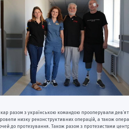
лікар разом з українською командою прооперували дев’ят
Провели низку реконструктивних операцій, а також операц
очей до протезування. Також разом з протезистами цент