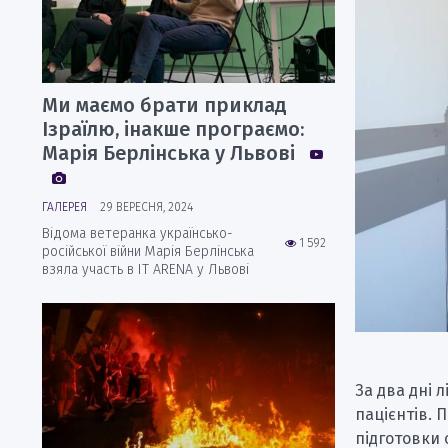
Ми маємо брати приклад
Ізраїлю, інакше програємо:
Марія Берлінська у Львові
ГАЛЕРЕЯ
29 ВЕРЕСНЯ, 2024
Відома ветеранка українсько-
1 592
російської війни Марія Берлінська
взяла участь в IT ARENA у Львові
За два дні 
пацієнтів. 
підготовки 