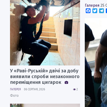
Галерея
25 
Faceboo
Twitt
T
У «Раві-Руській» двічі за добу
виявили спроби незаконного
переміщення цигарок
ГАЛЕРЕЯ
06 СЕРПНЯ, 2026
2
Фото