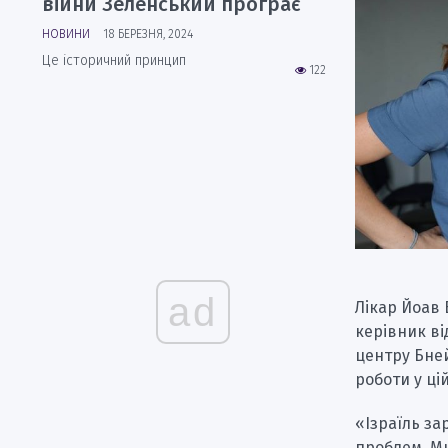
війни Зеленський програє
НОВИНИ
18 БЕРЕЗНЯ, 2024
Це історичний принцип
122
ad
Лікар Йоав 
керівник ві
центру Бней-
роботи у цій
«Ізраїль за
проблем. Ми