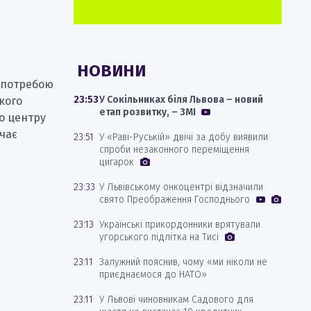
НОВИНИ
а потребою
23:53
У Сокільниках біля Львова – новий
кого
етап розвитку, – ЗМІ
до центру
вчає
23:51
У «Раві-Руській» двічі за добу виявили
спроби незаконного переміщення
цигарок
23:33
У Львівському онкоцентрі відзначили
свято Преображення Господнього
23:13
Українські прикордонники врятували
угорського підлітка на Тисі
23:11
Залужний пояснив, чому «ми ніколи не
приєднаємося до НАТО»
23:11
У Львові чиновникам Садового для