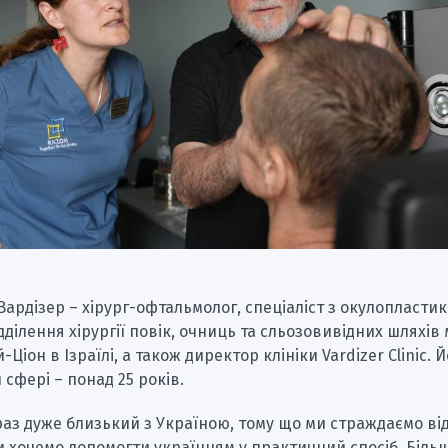
Вардізер – хірург-офтальмолог, спеціаліст з окулопластик
дділення хірургії повік, очниць та сльозовивідних шляхів
Ціон в Ізраїлі, а також директор клініки Vardizer Clinic. 
 сфері – понад 25 років.
раз дуже близький з Україною, тому що ми страждаємо ві
 хочемо допомогти українцям у практичний спосіб. Більш