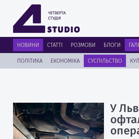
НОВИНИ
СТАТТІ
РОЗМОВИ
БЛОГИ
ГАЛ
ПОЛІТИКА
ЕКОНОМІКА
СУСПІЛЬСТВО
КУЛ
У Льв
офта
опер