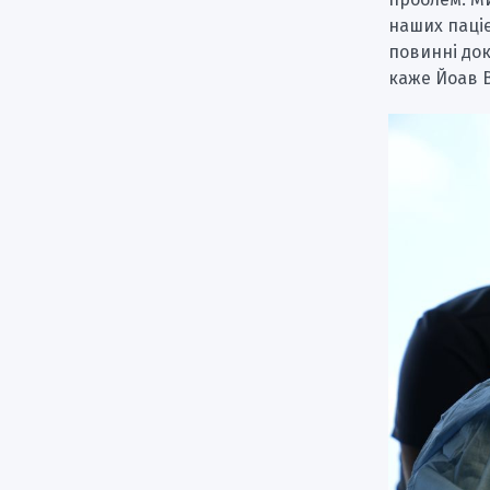
наших паціє
повинні док
каже Йоав В