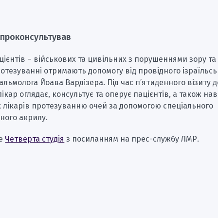
 проконсультував
ацієнтів – військових та цивільних з порушеннями зору т
отезуванні отримають допомогу від провідного ізраїльсь
альмолога Йоава Вардізера. Під час п’ятиденного візиту 
кар оглядає, консультує та оперує пацієнтів, а також на
х лікарів протезуванню очей за допомогою спеціального
ного акрилу.
ше
Четверта студія
з посиланням на прес-службу ЛМР.