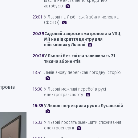
щастя не вистачає 10 кредитних
автобусів
23:01
У Львові на Любінській збили чоловіка
(ФОТО)
20:39
Садовий запросив митрополита УПЦ
МП на відкриття центру для
військових у Львові
20:26
У Львові без світла залишилась 71
тисяча абонентів
18:41
Львів знову переписав погодну історію
 провів
16:38
У Львові можливі перебої в русі
електротранспорту
16:35
У Львові перекрили рух на Луганській
16:33
У Львові просять зменшити споживання
електроенергії