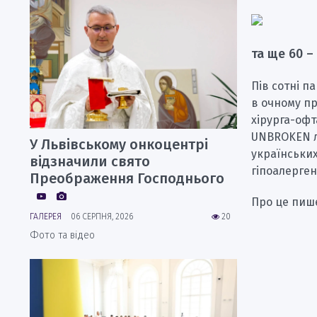
та ще 60 –
Пів сотні п
в очному пр
хірурга-офт
UNBROKEN лі
У Львівському онкоцентрі
українськи
відзначили свято
гіпоалерген
Преображення Господнього
Про це пи
ГАЛЕРЕЯ
06 СЕРПНЯ, 2026
20
Фото та відео