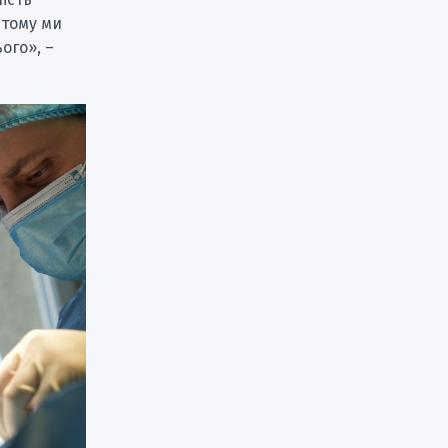
 тому ми
ого», –