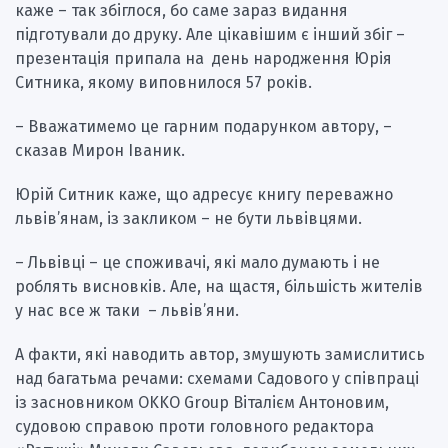
каже – так збіглося, бо саме зараз видання
підготували до друку. Але цікавішим є інший збіг –
презентація припала на день народження Юрія
Ситника, якому виповнилося 57 років.
– Вважатимемо це гарним подарунком автору, –
сказав Мирон Іваник.
Юрій Ситник каже, що адресує книгу переважно
львів’янам, із закликом – не бути львівцями.
– Львівці – це споживачі, які мало думають і не
роблять висновків. Але, на щастя, більшість жителів
у нас все ж таки – львів’яни.
А факти, які наводить автор, змушують замислитись
над багатьма речами: схемами Садового у співпраці
із засновником OKKO Group Віталієм Антоновим,
судовою справою проти головного редактора