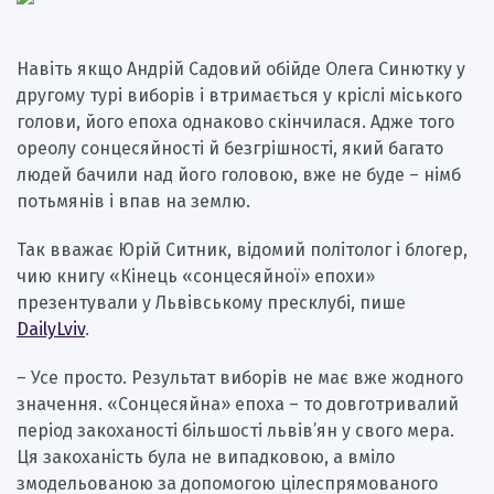
Навіть якщо Андрій Садовий обійде Олега Синютку у
другому турі виборів і втримається у кріслі міського
голови, його епоха однаково скінчилася. Адже того
ореолу сонцесяйності й безгрішності, який багато
людей бачили над його головою, вже не буде – німб
потьмянів і впав на землю.
Так вважає Юрій Ситник, відомий політолог і блогер,
чию книгу «Кінець «сонцесяйної» епохи»
презентували у Львівському пресклубі, пише
DailyLviv
.
– Усе просто. Результат виборів не має вже жодного
значення. «Сонцесяйна» епоха – то довготривалий
період закоханості більшості львів’ян у свого мера.
Ця закоханість була не випадковою, а вміло
змодельованою за допомогою цілеспрямованого