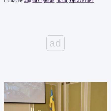
Позначки:
Андрій Садовий
,
Львів
,
Юрій Ситник
ad