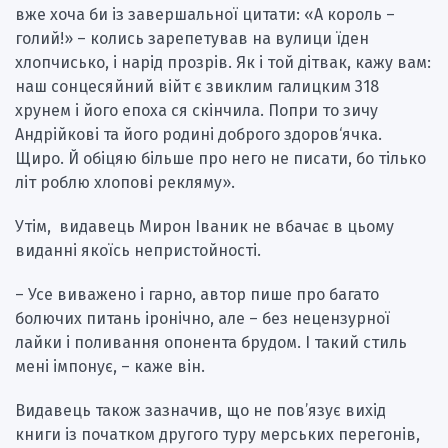
вже хоча би із завершальної цитати: «А король –
голий!» – колись зарепетував на вулици їден
хлопчисько, і нарід прозрів. Як і той дітвак, кажу вам:
наш сонцесяйний війт є звиклим галицким 318
хрунем і його епоха ся скінчила. Попри то зичу
Андрійкові та його родині доброго здоров‘ячка.
Щиро. Й обіцяю більше про него не писати, бо тілько
літ роблю хлопові рекляму».
Утім, видавець Мирон Іваник не вбачає в цьому
виданні якоїсь непристойності.
– Усе виважено і гарно, автор пише про багато
болючих питань іронічно, але – без нецензурної
лайки і поливання опонента брудом. І такий стиль
мені імпонує, – каже він.
Видавець також зазначив, що не пов’язує вихід
книги із початком другого туру мерських перегонів,