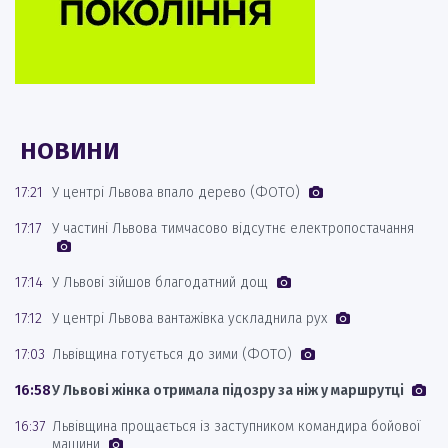
НОВИНИ
17:21
У центрі Львова впало дерево (ФОТО)
17:17
У частині Львова тимчасово відсутнє електропостачання
17:14
У Львові зійшов благодатний дощ
17:12
У центрі Львова вантажівка ускладнила рух
17:03
Львівщина готується до зими (ФОТО)
16:58
У Львові жінка отримала підозру за ніж у маршрутці
16:37
Львівщина прощається із заступником командира бойової
машини