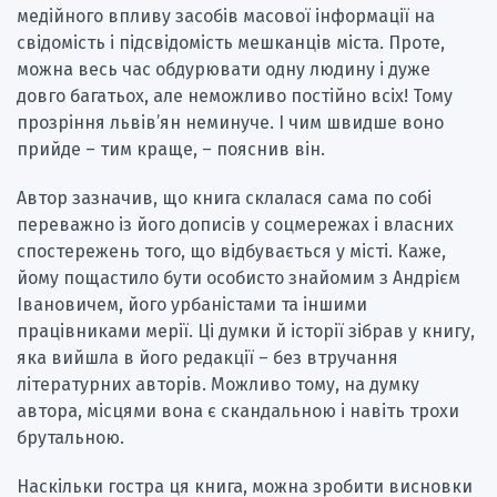
медійного впливу засобів масової інформації на
свідомість і підсвідомість мешканців міста. Проте,
можна весь час обдурювати одну людину і дуже
довго багатьох, але неможливо постійно всіх! Тому
прозріння львів’ян неминуче. І чим швидше воно
прийде – тим краще, – пояснив він.
Автор зазначив, що книга склалася сама по собі
переважно із його дописів у соцмережах і власних
споcтережень того, що відбувається у місті. Каже,
йому пощастило бути особисто знайомим з Андрієм
Івановичем, його урбаністами та іншими
працівниками мерії. Ці думки й історії зібрав у книгу,
яка вийшла в його редакції – без втручання
літературних авторів. Можливо тому, на думку
автора, місцями вона є скандальною і навіть трохи
брутальною.
Наскільки гостра ця книга, можна зробити висновки