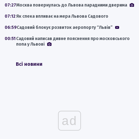
07:27
Москва повернулась до Львова парадними дверима
07:12
Як спека впливає на мера Львова Садового
06:59
Садовий блокує розвиток аеропорту “Львів”
00:51
Садовий написав дивне пояснення про московського
попа у Львові
Всі новини
ad