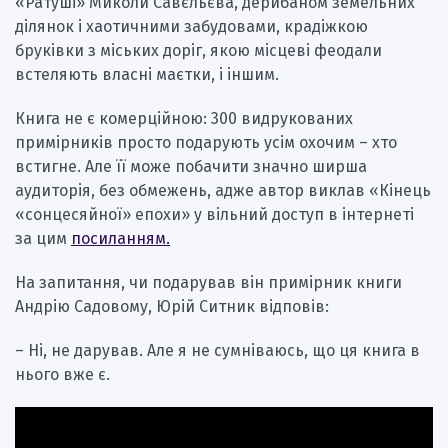
«Ратуші» Миколи Савєльєва, дерибаном земельних
ділянок і хаотичними забудовами, крадіжкою
бруківки з міських доріг, якою місцеві феодали
встеляють власні маєтки, і іншим.
Книга не є комерційною: 300 видрукованих
примірників просто подарують усім охочим – хто
встигне. Але її може побачити значно ширша
аудиторія, без обмежень, адже автор виклав «Кінець
«сонцесяйної» епохи» у вільний доступ в інтернеті
за цим
посиланням.
На запитання, чи подарував він примірник книги
Андрію Садовому, Юрій Ситник відповів:
– Ні, не дарував. Але я не сумніваюсь, що ця книга в
нього вже є.