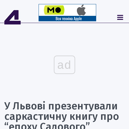
ad
У Львові презентували
саркастичну книгу про
“епоху Садового”