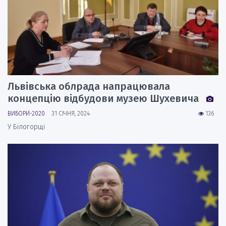
Львівська облрада напрацювала
концепцію відбудови музею Шухевича
ВИБОРИ-2020
31 СІЧНЯ, 2024
136
У Білогорщі