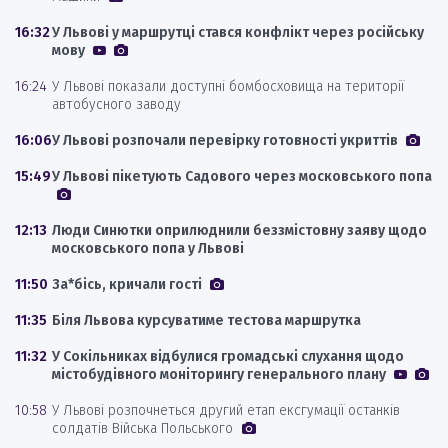
16:32
У Львові у маршрутці стався конфлікт через російську
мову
16:24
У Львові показали доступні бомбосховища на території
автобусного заводу
16:06
У Львові розпочали перевірку готовності укриттів
15:49
У Львові пікетують Садового через московського попа
12:13
Люди Синютки оприлюднили беззмістовну заяву щодо
московського попа у Львові
11:50
За*бісь, кричали гості
11:35
Біля Львова курсуватиме тестова маршрутка
11:32
У Сокільниках відбулися громадські слухання щодо
містобудівного моніторингу генерального плану
10:58
У Львові розпочнеться другий етап ексгумації останків
солдатів Війська Польського