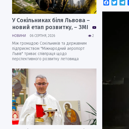
Faceboo
Twitt
T
У Сокільниках біля Львова –
новий етап розвитку, – ЗМІ
НОВИНИ
06 СЕРПНЯ, 2026
2
Між громадою Сокільників та державним
підприємством "Міжнародний аеропорт
Львів" триває співпраця щодо
перспективного розвитку летовища