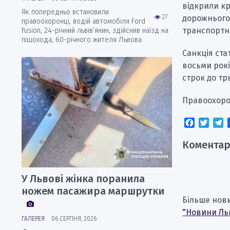
відкрили к
Як попередньо встановили
27
дорожнього 
правоохоронці, водій автомобіля Ford
транспортн
Fusion, 24-річний львів’янин, здійснив наїзд на
пішохода, 60-річного жителя Львова
Санкція ста
восьми рок
строк до тр
Правоохоро
Faceboo
Twitt
T
Коментар
У Львові жінка поранила
ножем пасажира маршрутки
Більше нов
"Новини Ль
ГАЛЕРЕЯ
06 СЕРПНЯ, 2026