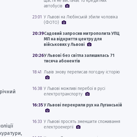
щастя не вистачає 10 кредитних
автобусів
23:01
У Львові на Любінській збили чоловіка
(ФОТО)
20:39
Садовий запросив митрополита УПЦ
МП на відкриття центру для
військових у Львові
20:26
У Львові без світла залишилась 71
тисяча абонентів
18:41
Львів знову переписав погодну історію
16:38
У Львові можливі перебої в русі
-річний
електротранспорту
16:35
У Львові перекрили рух на Луганській
16:33
У Львові просять зменшити споживання
оліції
електроенергії
куратури,