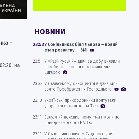
НОВИНИ
нка –
23:53
У Сокільниках біля Львова – новий
етап розвитку, – ЗМІ
23:51
У «Раві-Руській» двічі за добу виявили
2:20, на
спроби незаконного переміщення
цигарок
23:33
У Львівському онкоцентрі відзначили
свято Преображення Господнього
23:13
Українські прикордонники врятували
угорського підлітка на Тисі
23:11
Залужний пояснив, чому «ми ніколи не
приєднаємося до НАТО»
23:11
У Львові чиновникам Садового для