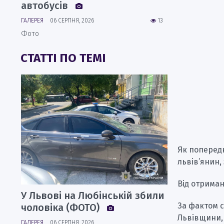
автобусів
ГАЛЕРЕЯ
06 СЕРПНЯ, 2026
13
Фото
СТАТТІ ПО ТЕМІ
Як попередн
львів’янин,
Від отриман
У Львові на Любінській збили
За фактом с
чоловіка (ФОТО)
Львівщини, 
ГАЛЕРЕЯ
06 СЕРПНЯ, 2026