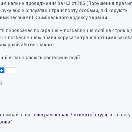
римінальне провадження за ч.2 ст.286 (Порушення прави
руху або експлуатації транспорту особами, які керують
ими засобами) Кримінального кодексу України.
тті передбачає покарання – позбавлення волі на строк ві
ів з позбавленням права керувати транспортними засоб
ьох років або без такого.
нці встановлюють обставини події.
k
er
elegram
Поділитися
і
ин читайте на
телеграм-каналі Четвертої студії
, а також у
вова"