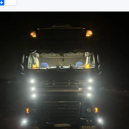
k
er
elegram
Поділитися