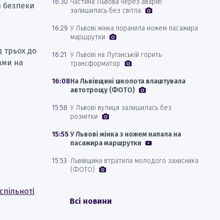
16:30
Частина Львова через аварію
л безпеки
залишилась без світла
16:29
У Львові жінка поранила ножем пасажира
маршрутки
д трьох до
16:21
У Львові на Луганській горить
ами на
трансформатор
16:08
На Львівщині школота влаштувала
автотрощу (ФОТО)
15:58
У Львові вулиця залишилась без
розмітки
15:55
У Львові жінка з ножем напала на
пасажира маршрутки
15:53
Львівщина втратила молодого захисника
(ФОТО)
спільноті
Всі новини