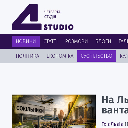
НОВИНИ
СТАТТІ
РОЗМОВИ
БЛОГИ
ГАЛ
ПОЛІТИКА
ЕКОНОМІКА
СУСПІЛЬСТВО
КУЛ
На Ль
вант
То є Львів
1