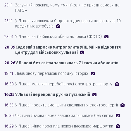
23:11
Залужний пояснив, чому «ми ніколи не приєднаємося до
НАТО»
23:11
У Львові чиновникам Садового для щастя не вистачає 10
кредитних автобусів
23:01
У Львові на Любінській збили чоловіка (ФОТО)
20:39
Садовий запросив митрополита УПЦ МП на відкриття
центру для військових у Львові
20:26
У Львові без світла залишилась 71 тисяча абонентів
18:41
Львів знову переписав погодну історію
16:38
У Львові можливі перебої в русі електротранспорту
16:35
У Львові перекрили рух на Луганській
16:33
У Львові просять зменшити споживання електроенергії
16:30
Частина Львова через аварію залишилась без світла
16:29
У Львові жінка поранила ножем пасажира маршрутки