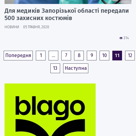
Для медиків Запорізької області передали
500 захисних костюмів
НОВИНИ
05 ТРАВНЯ, 2020
314
Попередня
1
…
7
8
9
10
11
12
13
Наступна