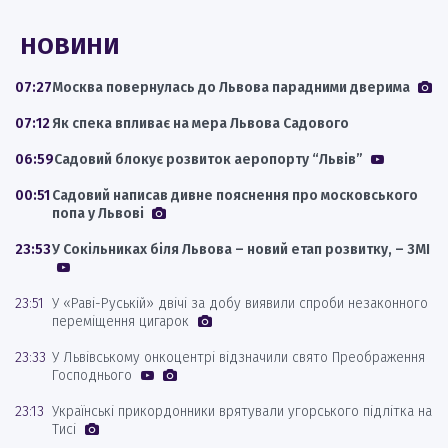
НОВИНИ
07:27
Москва повернулась до Львова парадними дверима
07:12
Як спека впливає на мера Львова Садового
06:59
Садовий блокує розвиток аеропорту “Львів”
00:51
Садовий написав дивне пояснення про московського
попа у Львові
23:53
У Сокільниках біля Львова – новий етап розвитку, – ЗМІ
23:51
У «Раві-Руській» двічі за добу виявили спроби незаконного
переміщення цигарок
23:33
У Львівському онкоцентрі відзначили свято Преображення
Господнього
23:13
Українські прикордонники врятували угорського підлітка на
Тисі