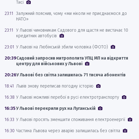
Тисі
23:11
Залужний пояснив, чому «ми ніколи не приєднаємося до
НАТО»
23:11
У Львові чиновникам Садового для щастя не вистачає 10
кредитних автобусів
23:01
У Львові на Любінській збили чоловіка (ФОТО)
20:39
Садовий запросив митрополита УПЦ МП на відкриття
центру для військових у Львові
20:26
У Львові без світла залишилась 71 тисяча абонентів
18:41
Львів знову переписав погодну історію
16:38
У Львові можливі перебої в русі електротранспорту
16:35
У Львові перекрили рух на Луганській
16:33
У Львові просять зменшити споживання електроенергії
16:30
Частина Львова через аварію залишилась без світла