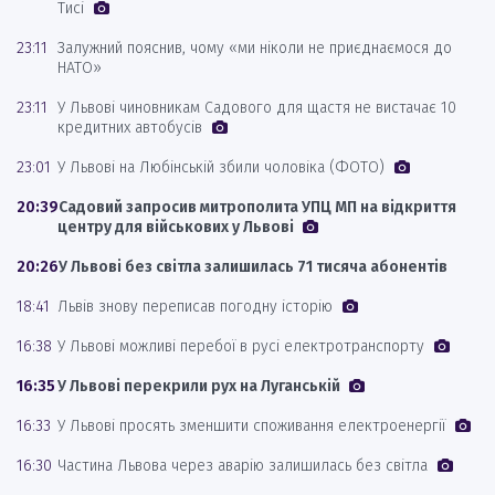
Тисі
23:11
Залужний пояснив, чому «ми ніколи не приєднаємося до
НАТО»
23:11
У Львові чиновникам Садового для щастя не вистачає 10
кредитних автобусів
23:01
У Львові на Любінській збили чоловіка (ФОТО)
20:39
Садовий запросив митрополита УПЦ МП на відкриття
центру для військових у Львові
20:26
У Львові без світла залишилась 71 тисяча абонентів
18:41
Львів знову переписав погодну історію
16:38
У Львові можливі перебої в русі електротранспорту
16:35
У Львові перекрили рух на Луганській
16:33
У Львові просять зменшити споживання електроенергії
16:30
Частина Львова через аварію залишилась без світла