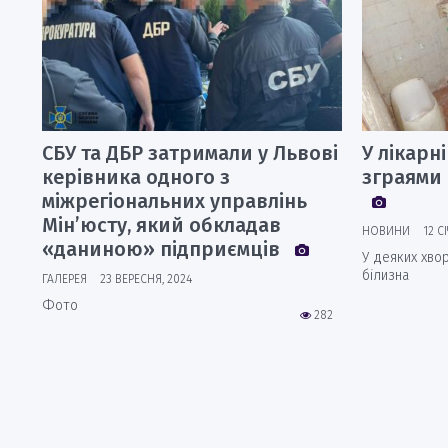
СБУ та ДБР затримали у Львові
У лікарн
керівника одного з
зграями 
міжрегіональних управлінь
Мін’юсту, який обкладав
НОВИНИ
12 С
«даниною» підприємців
У деяких хвор
білизна
ГАЛЕРЕЯ
23 ВЕРЕСНЯ, 2024
Фото
282