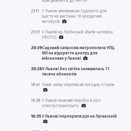
приєднаємося до НАТО»
23:11
У Львові чиновникам Садового для
щастя не вистачає 10 кредитних
автобусів
23:01
У Львові на Любінській збили чоловіка
(ФОТО)
20:39
Садовий запросив митрополита УПЦ
МП на відкриття центру для
військових у Львові
20:26
У Львові без світла залишилась 71
тисяча абонентів
18:41
Львів знову переписав погодну історію
16:38
У Львові можливі перебої в русі
електротранспорту
16:35
У Львові перекрили рух на Луганській