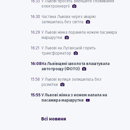
16:33
У Львові просять зменшити споживання
електроенергії
16:30
Частина Львова через аварію
залишилась без світла
16:29
У Львові жінка поранила ножем пасажира
маршрутки
16:21
У Львові на Луганській горить
трансформатор
16:08
На Львівщині школота влаштувала
автотрощу (ФОТО)
15:58
У Львові вулиця залишилась без
розмітки
15:55
У Львові жінка з ножем напала на
пасажира маршрутки
Всі новини