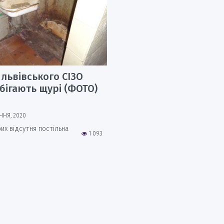
і львівського СІЗО
бігають щурі (ФОТО)
ІЧНЯ, 2020
их відсутня постільна
1 093