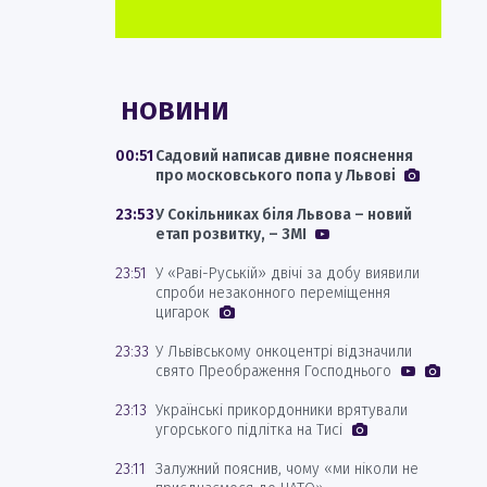
НОВИНИ
00:51
Садовий написав дивне пояснення
про московського попа у Львові
23:53
У Сокільниках біля Львова – новий
етап розвитку, – ЗМІ
23:51
У «Раві-Руській» двічі за добу виявили
спроби незаконного переміщення
цигарок
23:33
У Львівському онкоцентрі відзначили
свято Преображення Господнього
23:13
Українські прикордонники врятували
угорського підлітка на Тисі
23:11
Залужний пояснив, чому «ми ніколи не