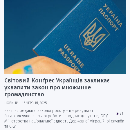
Світовий Конґрес Українців закликає
ухвалити закон про множинне
громадянство
НОВИНИ
16 ЧЕРВНЯ, 2025
нинішня редакція законопроєкту - це результат
31
багатомісячної спільної роботи народних депутатів, ОПУ,
Міністерства національної єдності, Державної міграційної служби
та СКУ