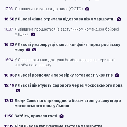
17:03
Львівщина готується до зими (ФОТО)
16:58
У Львові жінка отримала підозру за ніж у маршрутці
16:37
Львівщина прощається із заступником командира бойової
машини
16:32
У Львові у маршрутці стався конфлікт через російську
мову
16:24
У Львові показали доступні бомбосховища на території
автобусного заводу
16:06
У Львові розпочали перевірку готовності укриттів
15:49
У Львові пікетують Садового через московського попа
12:13
Люди Синютки оприлюднили беззмістовну заяву щодо
московського попа у Львові
11:50
За*бісь, кричали гості
11:35
Біля Львова курсуватиме тестова маршрутка