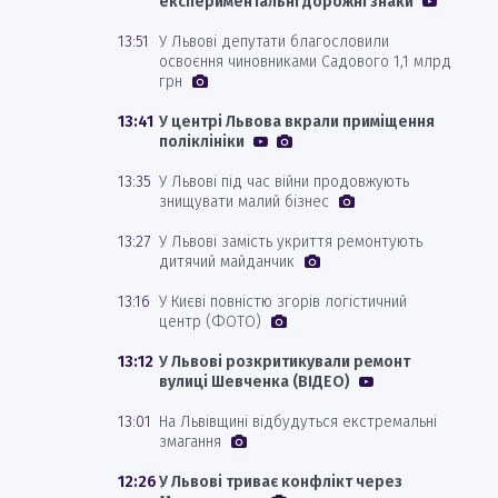
експериментальні дорожні знаки
13:51
У Львові депутати благословили
освоєння чиновниками Садового 1,1 млрд
грн
13:41
У центрі Львова вкрали приміщення
поліклініки
13:35
У Львові під час війни продовжують
знищувати малий бізнес
13:27
У Львові замість укриття ремонтують
дитячий майданчик
13:16
У Києві повністю згорів логістичний
центр (ФОТО)
13:12
У Львові розкритикували ремонт
вулиці Шевченка (ВІДЕО)
13:01
На Львівщині відбудуться екстремальні
змагання
12:26
У Львові триває конфлікт через