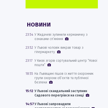
НОВИНИ
23:54
У Жидачеві зупинили керманичку з
ознаками сп’яніння
23:52
У Львові чоловік викрав товар з
гіпермаркету
23:17
У Києві згорів сортувальний центр “Нової
пошти”
18:55
На Львівщині пішов із життя охоронник
групи охорони об’єктів та публічної
безпеки
15:12
У Львові скандальний заступник
Садового перегрівся на сонці
14:57
У Львові запровадили