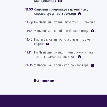
Макдональдс
11:53
Садовий продовжує втручатись у
справи сусідньої громади
11:49
На Львівщині хотіли вкрасти 13 мільйонів
11:45
У Львові мешканців позбавили води
11:43
Настя Балог випустила сингл «Чорне
море»
11:11
На Львівщині знайшли живою жінку, яка
три дні вважалася зниклою
08:15
У Львові на Зеленій горіла квартира
Всі новини