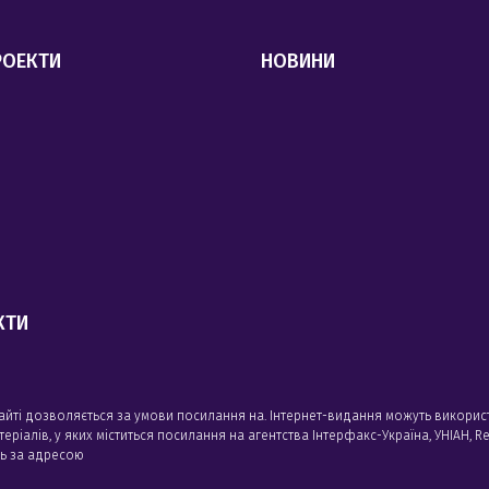
РОЕКТИ
НОВИНИ
КТИ
сайті дозволяється за умови посилання на. Інтернет-видання можуть викорис
алів, у яких міститься посилання на агентства Iнтерфакс-Україна, УНIАН, Reu
сь за адресою