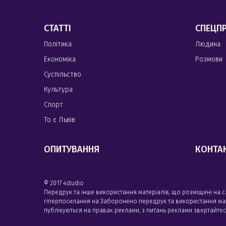
СТАТТІ
СПЕЦП
Політика
Людина
Економіка
Розмови
Суспільство
Культура
Спорт
То є Львів
ОПИТУВАННЯ
КОНТА
© 2017 4studio
Передрук та інше використання матеріалів, що розміщені на 
гіперпосилання на Заборонено передрук та використання матері
публікуються на правах реклами, з питань реклами звертайте