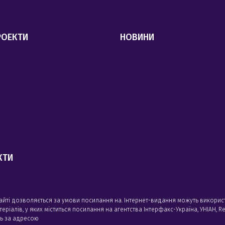
РОЕКТИ
НОВИНИ
КТИ
сайті дозволяється за умови посилання на. Інтернет-видання можуть викорис
алів, у яких міститься посилання на агентства Iнтерфакс-Україна, УНIАН, Reu
сь за адресою