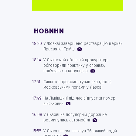
НОВИНИ
18:20
У Жовкві завершено реставрацію церкви
Пресвятої Трійці
18:14
У Львівській обласній прокуратурі
обговорили практику у справах,
пов’язаних з корупцією
17:51
Синютка прокоментував скандал із
московськими попами у Львові
17:49
На Львівщині під час відпустки помер
військовий
16:08
У Львові на популярній дорозі не
розминулись автомобілі
15:55
У Львові вночі загинув 26-річний водій