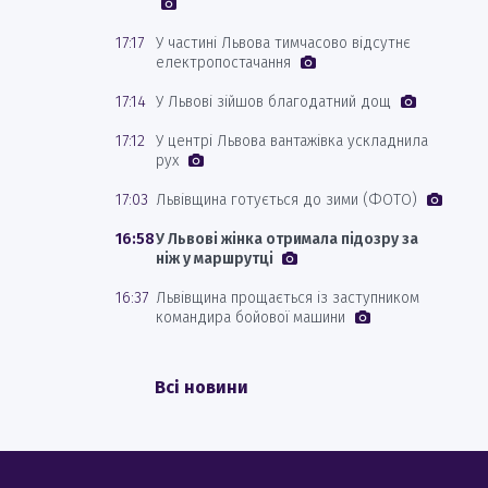
17:17
У частині Львова тимчасово відсутнє
електропостачання
17:14
У Львові зійшов благодатний дощ
17:12
У центрі Львова вантажівка ускладнила
рух
17:03
Львівщина готується до зими (ФОТО)
16:58
У Львові жінка отримала підозру за
ніж у маршрутці
16:37
Львівщина прощається із заступником
командира бойової машини
Всі новини