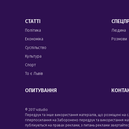
СТАТТІ
СПЕЦП
Політика
Людина
Економіка
Розмови
Суспільство
Культура
Спорт
То є Львів
ОПИТУВАННЯ
КОНТА
© 2017 4studio
Передрук та інше використання матеріалів, що розміщені на 
гіперпосилання на Заборонено передрук та використання матері
публікуються на правах реклами, з питань реклами звертайте