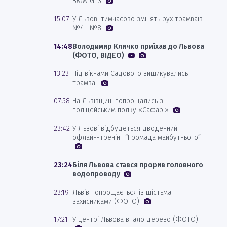
BMW GT3
15:07
У Львові тимчасово змінять рух трамваїв
№4 і №8
14:48
Володимир Кличко приїхав до Львова
(ФОТО, ВІДЕО)
13:23
Під вікнами Садового вишикувались
трамваї
07:58
На Львівщині попрощались з
поліцейським полку «Сафарі»
23:42
У Львові відбудеться дводенний
офлайн-тренінг “Громада майбутнього”
23:24
Біля Львова стався прорив головного
водопроводу
23:19
Львів попрощається із шістьма
захисниками (ФОТО)
17:21
У центрі Львова впало дерево (ФОТО)