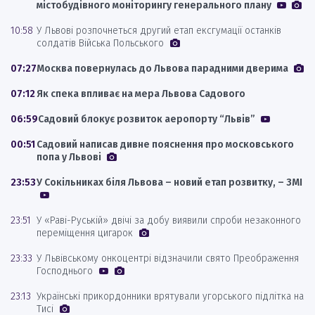
містобудівного моніторингу генерального плану
10:58
У Львові розпочнеться другий етап ексгумації останків
солдатів Війська Польського
07:27
Москва повернулась до Львова парадними дверима
07:12
Як спека впливає на мера Львова Садового
06:59
Садовий блокує розвиток аеропорту “Львів”
00:51
Садовий написав дивне пояснення про московського
попа у Львові
23:53
У Сокільниках біля Львова – новий етап розвитку, – ЗМІ
23:51
У «Раві-Руській» двічі за добу виявили спроби незаконного
переміщення цигарок
23:33
У Львівському онкоцентрі відзначили свято Преображення
Господнього
23:13
Українські прикордонники врятували угорського підлітка на
Тисі