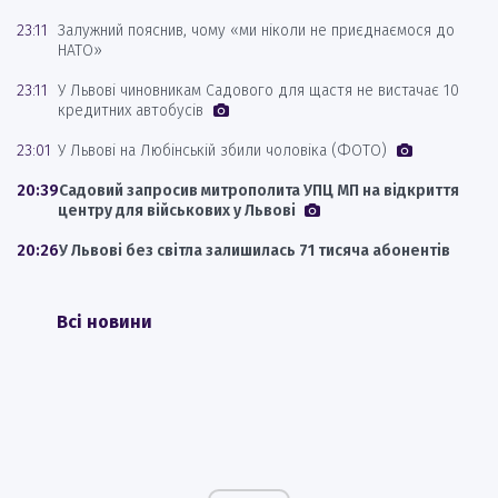
23:11
Залужний пояснив, чому «ми ніколи не приєднаємося до
НАТО»
23:11
У Львові чиновникам Садового для щастя не вистачає 10
кредитних автобусів
23:01
У Львові на Любінській збили чоловіка (ФОТО)
20:39
Садовий запросив митрополита УПЦ МП на відкриття
центру для військових у Львові
20:26
У Львові без світла залишилась 71 тисяча абонентів
Всі новини