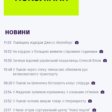
НОВИНИ
11:03
Львівщину відвідав Джессі Айзенберг
10:53
На кордоні з Польщею виявили старовинні годинники
10:50
Загинув відомий український пошуковець Олексій Юков
10:48
У Львові через спеку тимчасово обмежили рух
великовагового транспорту
06:20
У Львові на Шевченка бетонують конус споруди
23:54
У Жидачеві зупинили керманичку з ознаками сп’яніння
23:52
У Львові чоловік викрав товар з гіпермаркету
23:17
У Києві згорів сортувальний центр “Нової пошти”