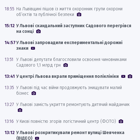
18:55
На Львівщині пішов із життя охоронник групи охорони
об’єктів та публічної безпеки
15:12
У Львові скандальний заступник Садового перегрівся
на сонці
14:57
У Львові запровадили експериментальні дорожні
знаки
13:51
У Львові депутати благословили освоєння чиновниками
Садового 1,1 млрд грн
13:41
У центрі Львова вкрали приміщення поліклініки
13:35
У Львові під час війни продовжують знищувати малий
бізнес
13:27
У Львові замість укриття ремонтують дитячий майданчик
13:16
У Києві повністю згорів логістичний центр (ФОТО)
13:12
У Львові розкритикували ремонт вулиці Шевченка
(ВІДЕО)