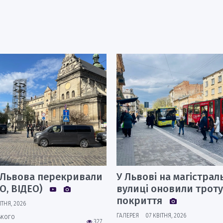
і Львова перекривали
У Львові на магістрал
О, ВІДЕО)
вулиці оновили трот
покриття
ІТНЯ, 2026
ГАЛЕРЕЯ
07 КВІТНЯ, 2026
ького
327