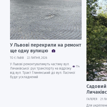
У Львові перекрили на ремонт
ще одну вулицю
ТО Є ЛЬВІВ
22 ЛИПНЯ, 2026
У Львові ремонтуватимуть частину вул.
114
Личаківської: рух транспорту на відрізку
від вул. Тракт Глинянський до вул. Пасічної
буде ускладнений
Садовий 
Личаків
ГАЛЕРЕЯ
21 Л
Для укріпленн