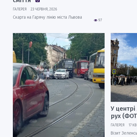
сміття
ГАЛЕРЕЯ
23 ЧЕРВНЯ, 2026
Скарга на Гарячу лінію міста Львова
97
У центр
рух (ФОТ
ГАЛЕРЕЯ
17 КВ
Візит Зеленс