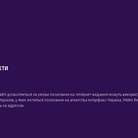
КТИ
сайті дозволяється за умови посилання на. Інтернет-видання можуть викорис
алів, у яких міститься посилання на агентства Iнтерфакс-Україна, УНIАН, Reu
сь за адресою