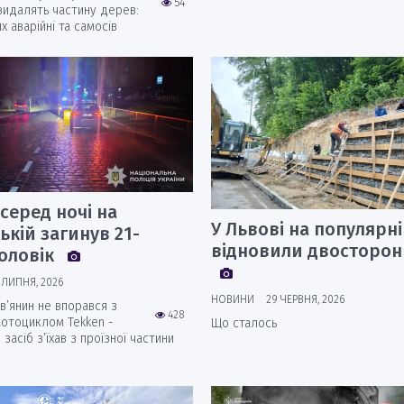
54
 видалять частину дерев:
их аварійні та самосів
 серед ночі на
У Львові на популярні
ькій загинув 21-
відновили двосторон
чоловік
 ЛИПНЯ, 2026
НОВИНИ
29 ЧЕРВНЯ, 2026
ів’янин не впорався з
428
отоциклом Tekken -
Що сталось
засіб з’їхав з проїзної частини