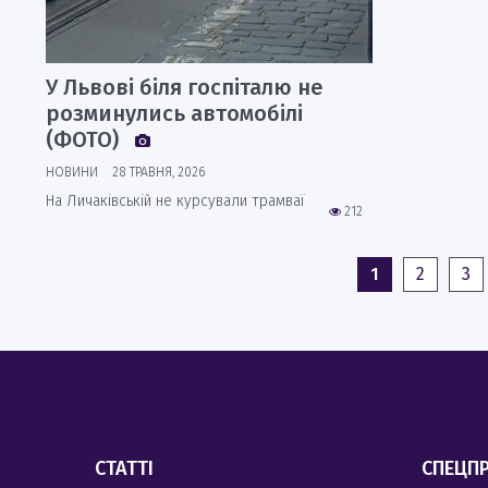
У Львові біля госпіталю не
розминулись автомобілі
(ФОТО)
НОВИНИ
28 ТРАВНЯ, 2026
На Личаківській не курсували трамваї
212
1
2
3
СТАТТІ
СПЕЦП