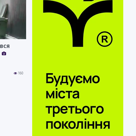
івся
160