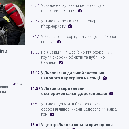
23:54
У Жидачеві зупинили керманичку з
ознаками сп’яніння
23:52
У Львові чоловік викрав товар з
гіпермаркету
23:17
У Києві згорів сортувальний центр “Нової
пошти”
іли
18:55
На Львівщині пішов із життя охоронник
групи охорони об’єктів та публічної
безпеки
15:12
У Львові скандальний заступник
Садового перегрівся на сонці
104
ення
14:57
У Львові запровадили
і на
експериментальні дорожні знаки
13:51
У Львові депутати благословили
освоєння чиновниками Садового 1,1 млрд
грн
13:41
У центрі Львова вкрали приміщення