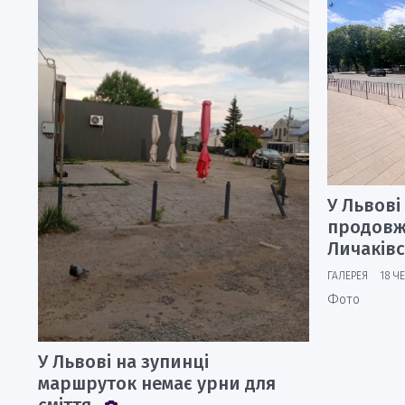
У Львові
продовж
Личаків
ГАЛЕРЕЯ
18 Ч
Фото
У Львові на зупинці
маршруток немає урни для