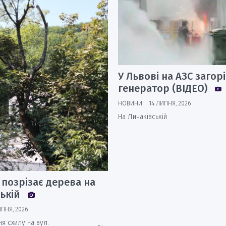
У Львові на АЗС загор
генератор (ВІДЕО)
НОВИНИ
14 ЛИПНЯ, 2026
На Личаківській
позрізає дерева на
ській
ИПНЯ, 2026
я схилу на вул.