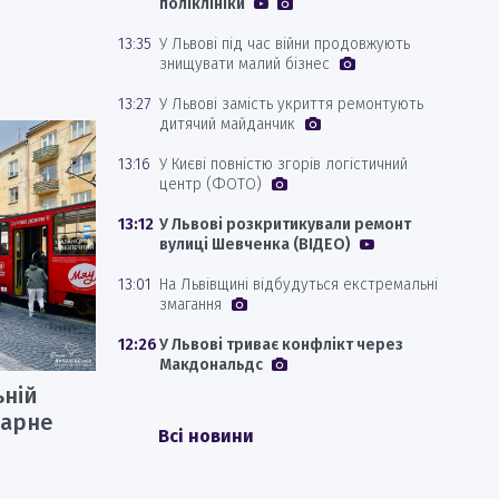
поліклініки
13:35
У Львові під час війни продовжують
знищувати малий бізнес
13:27
У Львові замість укриття ремонтують
дитячий майданчик
13:16
У Києві повністю згорів логістичний
центр (ФОТО)
13:12
У Львові розкритикували ремонт
вулиці Шевченка (ВІДЕО)
13:01
На Львівщині відбудуться екстремальні
змагання
12:26
У Львові триває конфлікт через
Макдональдс
ьній
уарне
Всі новини