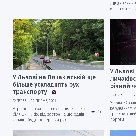
Личаківській
більшість з н
У Львові
У Львові на Личаківській ще
Личаківс
більше ускладнять рух
річний 
транспорту
ТО Є ЛЬВІВ
04
ГАЛЕРЕЯ
09 ЛИПНЯ, 2026
21-річний льв
керуванням м
Укріплення схилів на вул. Личаківській
244
транспортний 
біля Винників: від завтра на ще одній
дороги
ділянці буде реверсний рух