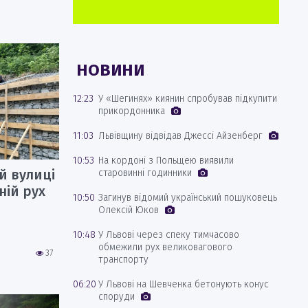
НОВИНИ
12:23
У «Шегинях» киянин спробував підкупити
прикордонника
11:03
Львівщину відвідав Джессі Айзенберг
10:53
На кордоні з Польщею виявили
й вулиці
старовинні годинники
ній рух
10:50
Загинув відомий український пошуковець
Олексій Юков
10:48
У Львові через спеку тимчасово
обмежили рух великовагового
37
транспорту
06:20
У Львові на Шевченка бетонують конус
споруди