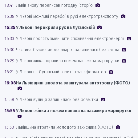
18:41
Львів знову переписав погодну історію
16:38
У Львові можливі перебої в русі електротранспорту
16:35
У Львові перекрили рух на Луганській
16:33
У Львові просять зменшити споживання електроенергії
16:30
Частина Львова через аварію залишилась без світла
16:29
У Львові жінка поранила ножем пасажира маршрутки
16:21
У Львові на Луганській горить трансформатор
16:08
На Львівщині школота влаштувала автотрощу (ФОТО)
15:58
У Львові вулиця залишилась без розмітки
15:55
У Львові жінка з ножем напала на пасажира маршрутки
15:53
Львівщина втратила молодого захисника (ФОТО)