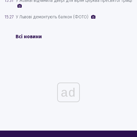
15:31
У Жовкві відчинила двері для вірян Церква Пресвятої Трійці
15:27
У Львові демонтують балкон (ФОТО)
Всі новини
ad