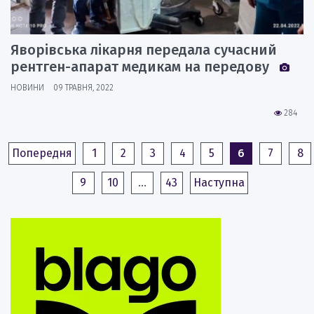
Яворівська лікарня передала сучасний
рентген-апарат медикам на передову
НОВИНИ
09 ТРАВНЯ, 2022
284
Попередня
1
2
3
4
5
6
7
8
9
10
…
43
Наступна