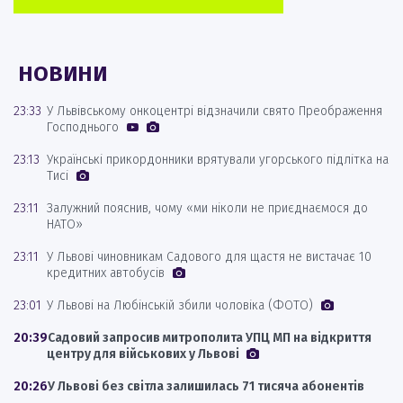
НОВИНИ
23:33
У Львівському онкоцентрі відзначили свято Преображення
Господнього
23:13
Українські прикордонники врятували угорського підлітка на
Тисі
23:11
Залужний пояснив, чому «ми ніколи не приєднаємося до
НАТО»
23:11
У Львові чиновникам Садового для щастя не вистачає 10
кредитних автобусів
23:01
У Львові на Любінській збили чоловіка (ФОТО)
20:39
Садовий запросив митрополита УПЦ МП на відкриття
центру для військових у Львові
20:26
У Львові без світла залишилась 71 тисяча абонентів