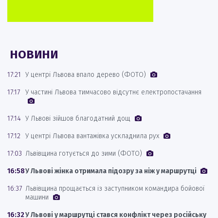
НОВИНИ
17:21
У центрі Львова впало дерево (ФОТО)
17:17
У частині Львова тимчасово відсутнє електропостачання
17:14
У Львові зійшов благодатний дощ
17:12
У центрі Львова вантажівка ускладнила рух
17:03
Львівщина готується до зими (ФОТО)
16:58
У Львові жінка отримала підозру за ніж у маршрутці
16:37
Львівщина прощається із заступником командира бойової
машини
16:32
У Львові у маршрутці стався конфлікт через російську