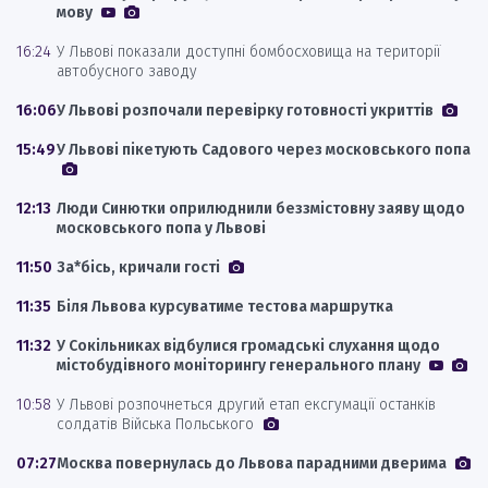
мову
16:24
У Львові показали доступні бомбосховища на території
автобусного заводу
16:06
У Львові розпочали перевірку готовності укриттів
15:49
У Львові пікетують Садового через московського попа
12:13
Люди Синютки оприлюднили беззмістовну заяву щодо
московського попа у Львові
11:50
За*бісь, кричали гості
11:35
Біля Львова курсуватиме тестова маршрутка
11:32
У Сокільниках відбулися громадські слухання щодо
містобудівного моніторингу генерального плану
10:58
У Львові розпочнеться другий етап ексгумації останків
солдатів Війська Польського
07:27
Москва повернулась до Львова парадними дверима