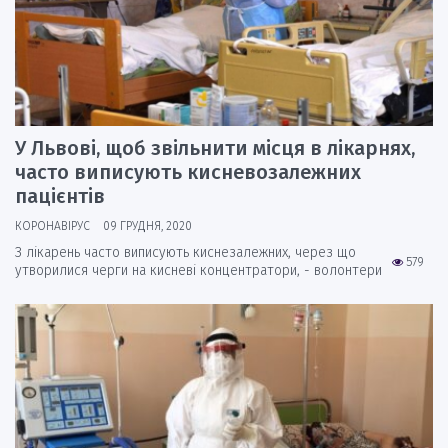
У Львові, щоб звільнити місця в лікарнях,
часто виписують кисневозалежних
пацієнтів
КОРОНАВІРУС
09 ГРУДНЯ, 2020
З лікарень часто виписують киснезалежних, через що
579
утворилися черги на кисневі концентратори, - волонтери