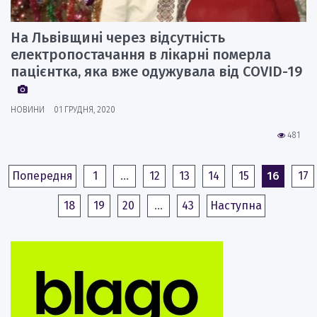
На Львівщині через відсутність
електропостачання в лікарні померла
пацієнтка, яка вже одужувала від COVID-19
НОВИНИ
01 ГРУДНЯ, 2020
481
Попередня
1
…
12
13
14
15
16
17
18
19
20
…
43
Наступна