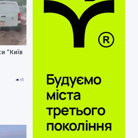
си “Київ
65