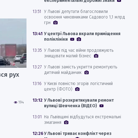
експериментальні дорожні знаки
13:51
У Львові депутати благословили
освоєння чиновниками Садового 1,1 млрд
грн
13:41
У центрі Львова вкрали приміщення
поліклініки
13:35
У Львові під час війни продовжують
знищувати малий бізнес
13:27
У Львові замість укриття ремонтують
дитячий майданчик
ся рух
13:16
У Києві повністю згорів логістичний
центр (ФОТО)
13:12
У Львові розкритикували ремонт
194
вулиці Шевченка (ВІДЕО)
13:01
На Львівщині відбудуться екстремальні
змагання
12:26
У Львові триває конфлікт через