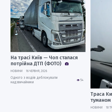
На трасі Київ — Чоп сталася
потрійна ДТП (ФОТО)
НОВИНИ
16 ЧЕРВНЯ, 2026
Одного з водіїв деблокували
54
надзвичайники
Траса Ки
туманом 
НОВИНИ
18 Т