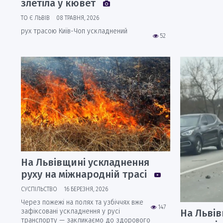
злетіла у кювет
ТО Є ЛЬВІВ
08 ТРАВНЯ, 2026
рух трасою Київ-Чоп ускладнений
52
На Львівщині ускладнення
руху на міжнародній трасі
СУСПІЛЬСТВО
16 БЕРЕЗНЯ, 2026
Через пожежі на полях та узбіччях вже
147
зафіксовані ускладнення у русі
На Льві
транспорту — закликаємо до здорового