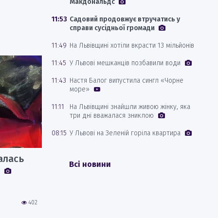
Макдональдс
11:53
Садовий продовжує втручатись у
справи сусідньої громади
11:49
На Львівщині хотіли вкрасти 13 мільйонів
11:45
У Львові мешканців позбавили води
11:43
Настя Балог випустила сингл «Чорне
море»
11:11
На Львівщині знайшли живою жінку, яка
три дні вважалася зниклою
08:15
У Львові на Зеленій горіла квартира
талась
Всі новини
402