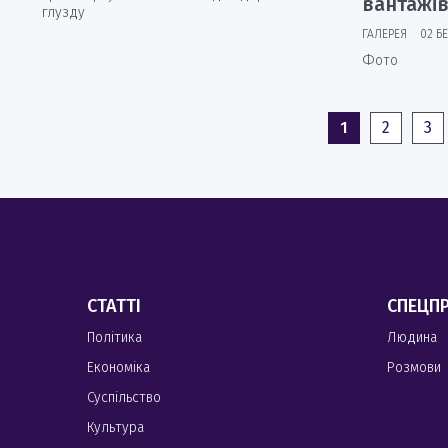
вантажі
глузду
ГАЛЕРЕЯ
02 Б
Фото
1
2
3
СТАТТІ
СПЕЦП
Політика
Людина
Економіка
Розмови
Суспільство
Культура