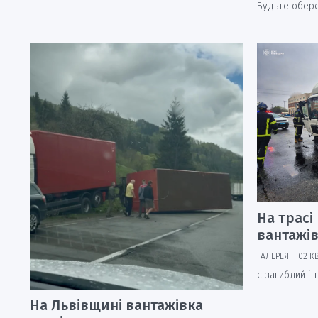
Будьте обер
На трасі
вантажів
ГАЛЕРЕЯ
02 КВ
є загиблий і
На Львівщині вантажівка