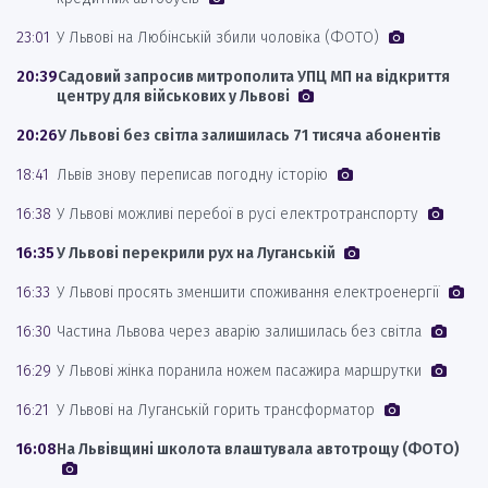
23:01
У Львові на Любінській збили чоловіка (ФОТО)
20:39
Садовий запросив митрополита УПЦ МП на відкриття
центру для військових у Львові
20:26
У Львові без світла залишилась 71 тисяча абонентів
18:41
Львів знову переписав погодну історію
16:38
У Львові можливі перебої в русі електротранспорту
16:35
У Львові перекрили рух на Луганській
16:33
У Львові просять зменшити споживання електроенергії
16:30
Частина Львова через аварію залишилась без світла
16:29
У Львові жінка поранила ножем пасажира маршрутки
16:21
У Львові на Луганській горить трансформатор
16:08
На Львівщині школота влаштувала автотрощу (ФОТО)