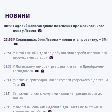
НОВИНИ
00:51
Садовий написав дивне пояснення про московського
попа у Львові
23:53
У Сокільниках біля Львова – новий етап розвитку, – ЗМІ
23:51
У «Раві-Руській» двічі за добу виявили спроби незаконного
переміщення цигарок
23:33
У Львівському онкоцентрі відзначили свято Преображення
Господнього
23:13
Українські прикордонники врятували угорського підлітка на
Тисі
23:11
Залужний пояснив, чому «ми ніколи не приєднаємося до
НАТО»
23:11
У Львові чиновникам Садового для щастя не вистачає 10
кредитних автобусів