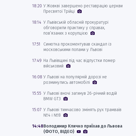
18:20
У Жовкві завершено реставрацію церкви
Пресвятої Трійці
18:14
У Львівській обласній прокуратурі
обговорили практику у справах,
пов’язаних з корупцією
17:51
Синютка прокоментував скандал із
московськими попами у Львові
17:49
На Львівщині під час відпустки помер
військовий
16:08
У Львові на популярній дорозі не
розминулись автомобілі
15:55
У Львові вночі загинув 26-річний водій
BMW GT3
15:07
У Львові тимчасово змінять рух трамваїв
№4 і №8
14:48
Володимир Кличко приїхав до Львова
(ФОТО, ВІДЕО)