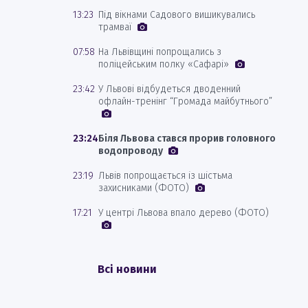
13:23
Під вікнами Садового вишикувались
трамваї
07:58
На Львівщині попрощались з
поліцейським полку «Сафарі»
23:42
У Львові відбудеться дводенний
офлайн-тренінг “Громада майбутнього”
23:24
Біля Львова стався прорив головного
водопроводу
23:19
Львів попрощається із шістьма
захисниками (ФОТО)
17:21
У центрі Львова впало дерево (ФОТО)
Всі новини