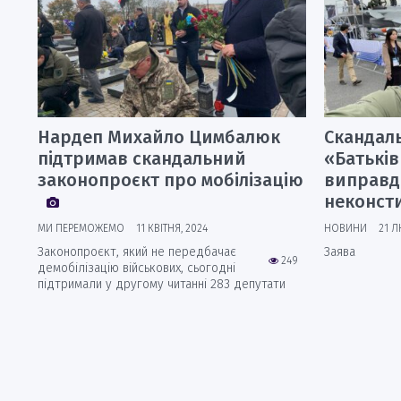
Нардеп Михайло Цимбалюк
Скандал
підтримав скандальний
«Батькі
законопроєкт про мобілізацію
виправд
неконст
МИ ПЕРЕМОЖЕМО
11 КВІТНЯ, 2024
НОВИНИ
21 Л
Законопроєкт, який не передбачає
Заява
249
демобілізацію військових, сьогодні
підтримали у другому читанні 283 депутати