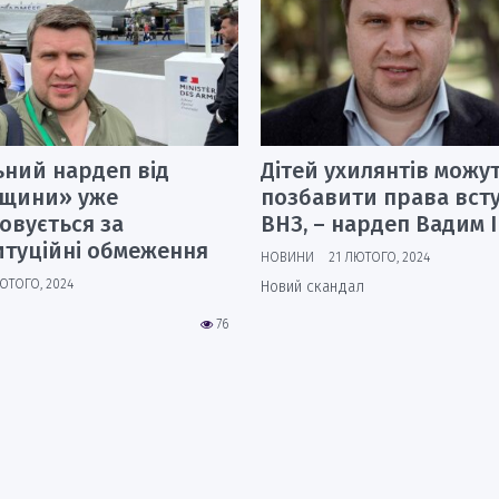
ьний нардеп від
Дітей ухилянтів можу
вщини» уже
позбавити права вст
овується за
ВНЗ, – нардеп Вадим 
итуційні обмеження
НОВИНИ
21 ЛЮТОГО, 2024
ЮТОГО, 2024
Новий скандал
76