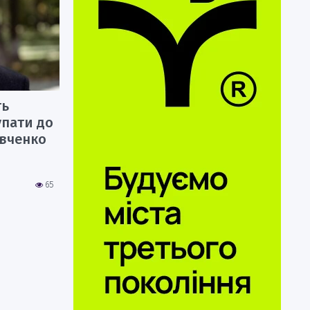
ть
упати до
Івченко
65