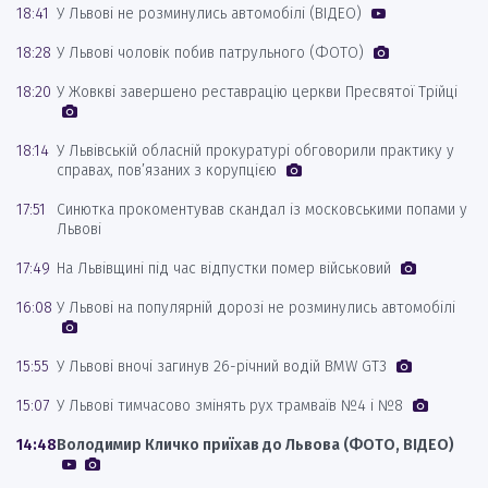
18:41
У Львові не розминулись автомобілі (ВІДЕО)
18:28
У Львові чоловік побив патрульного (ФОТО)
18:20
У Жовкві завершено реставрацію церкви Пресвятої Трійці
18:14
У Львівській обласній прокуратурі обговорили практику у
справах, пов’язаних з корупцією
17:51
Синютка прокоментував скандал із московськими попами у
Львові
17:49
На Львівщині під час відпустки помер військовий
16:08
У Львові на популярній дорозі не розминулись автомобілі
15:55
У Львові вночі загинув 26-річний водій BMW GT3
15:07
У Львові тимчасово змінять рух трамваїв №4 і №8
14:48
Володимир Кличко приїхав до Львова (ФОТО, ВІДЕО)