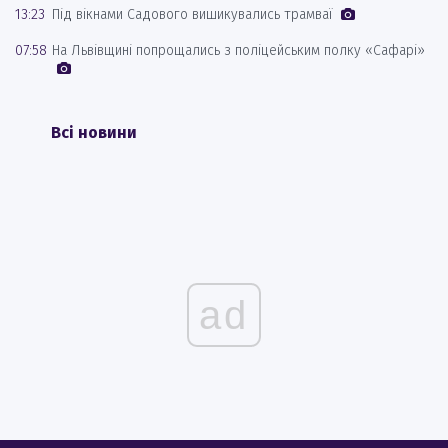
13:23
Під вікнами Садового вишикувались трамваї
07:58
На Львівщині попрощались з поліцейським полку «Сафарі»
Всі новини
ad