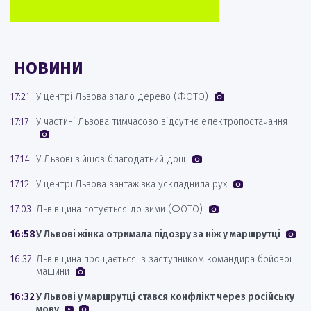
НОВИНИ
17:21
У центрі Львова впало дерево (ФОТО)
17:17
У частині Львова тимчасово відсутнє електропостачання
17:14
У Львові зійшов благодатний дощ
17:12
У центрі Львова вантажівка ускладнила рух
17:03
Львівщина готується до зими (ФОТО)
16:58
У Львові жінка отримала підозру за ніж у маршрутці
16:37
Львівщина прощається із заступником командира бойової
машини
16:32
У Львові у маршрутці стався конфлікт через російську
мову