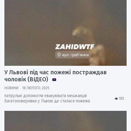
У Львові під час пожежі постраждав
чоловік (ВІДЕО)
НОВИНИ
18 ЛЮТОГО, 2025
патрульні допомогли евакуювати мешканців
185
багатоповерхівки у Львові де сталася пожежа