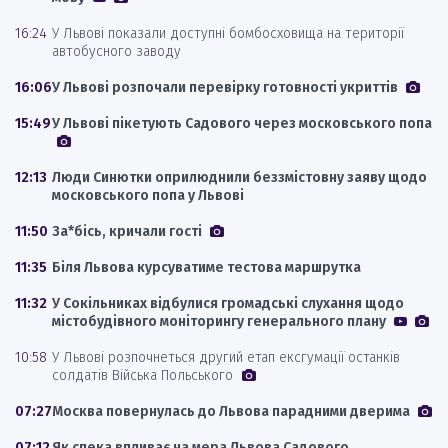
16:24
У Львові показали доступні бомбосховища на території
автобусного заводу
16:06
У Львові розпочали перевірку готовності укриттів
15:49
У Львові пікетують Садового через московського попа
12:13
Люди Синютки оприлюднили беззмістовну заяву щодо
московського попа у Львові
11:50
За*бісь, кричали гості
11:35
Біля Львова курсуватиме тестова маршрутка
11:32
У Сокільниках відбулися громадські слухання щодо
містобудівного моніторингу генерального плану
10:58
У Львові розпочнеться другий етап ексгумації останків
солдатів Війська Польського
07:27
Москва повернулась до Львова парадними дверима
07:12
Як спека впливає на мера Львова Садового