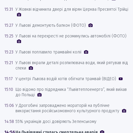
15:31
У Жовкві відчинила двері для вірян Церква Пресвятої Трійці
15:27
У Львові демонтують балкон (ФОТО)
15:25
У Львові на перехресті не розминулись автомобілі (ФОТО)
15:23
У Львові поплавило трамвайні колії
15:21
У Львові вкрали деталі розпилювача води, який рятував від
спеки
15:17
У центрі Львова водій хотів обігнати трамвай (ВІДЕО)
15:10
Що відомо про підрядника “Львівтеплоенерго”, який виїхав
до Польщі
15:06
У Дрогобичі запроваджено мораторій на публічне
використання російськомовного культурного продукту
14:58
55% українців досі довіряють Зеленському
14:56
На Львівщині сталась смертельна аварія