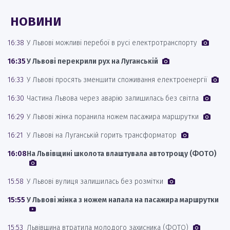
НОВИНИ
16:38
У Львові можливі перебої в русі електротранспорту
16:35
У Львові перекрили рух на Луганській
16:33
У Львові просять зменшити споживання електроенергії
16:30
Частина Львова через аварію залишилась без світла
16:29
У Львові жінка поранила ножем пасажира маршрутки
16:21
У Львові на Луганській горить трансформатор
16:08
На Львівщині школота влаштувала автотрощу (ФОТО)
15:58
У Львові вулиця залишилась без розмітки
15:55
У Львові жінка з ножем напала на пасажира маршрутки
15:53
Львівщина втратила молодого захисника (ФОТО)