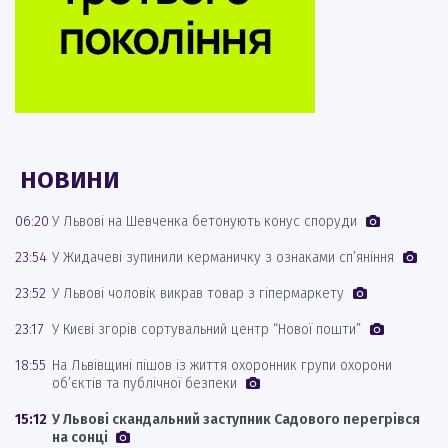
НОВИНИ
06:20
У Львові на Шевченка бетонують конус споруди
23:54
У Жидачеві зупинили керманичку з ознаками сп’яніння
23:52
У Львові чоловік викрав товар з гіпермаркету
23:17
У Києві згорів сортувальний центр “Нової пошти”
18:55
На Львівщині пішов із життя охоронник групи охорони
об’єктів та публічної безпеки
15:12
У Львові скандальний заступник Садового перегрівся
на сонці