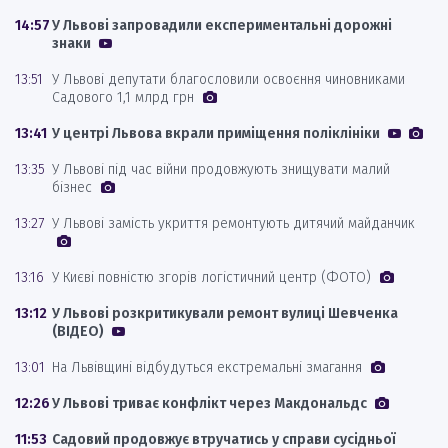
14:57
У Львові запровадили експериментальні дорожні
знаки
13:51
У Львові депутати благословили освоєння чиновниками
Садового 1,1 млрд грн
13:41
У центрі Львова вкрали приміщення поліклініки
13:35
У Львові під час війни продовжують знищувати малий
бізнес
13:27
У Львові замість укриття ремонтують дитячий майданчик
13:16
У Києві повністю згорів логістичний центр (ФОТО)
13:12
У Львові розкритикували ремонт вулиці Шевченка
(ВІДЕО)
13:01
На Львівщині відбудуться екстремальні змагання
12:26
У Львові триває конфлікт через Макдональдс
11:53
Садовий продовжує втручатись у справи сусідньої