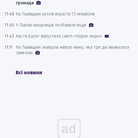
громади
11:49
На Львівщині хотіли вкрасти 13 мільйонів
11:45
У Львові мешканців позбавили води
11:43
Настя Балог випустила сингл «Чорне море»
11:11
На Львівщині знайшли живою жінку, яка три дні вважалася
зниклою
Всі новини
ad