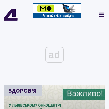
ad
ЗДОРОВ'Я