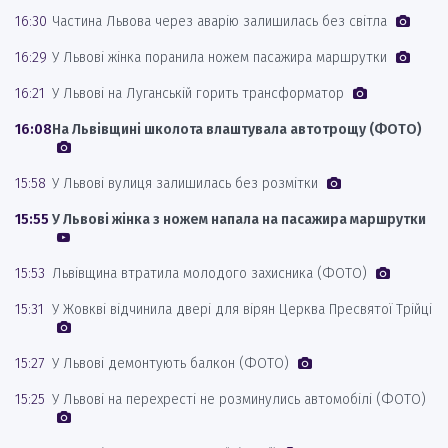
16:30
Частина Львова через аварію залишилась без світла
16:29
У Львові жінка поранила ножем пасажира маршрутки
16:21
У Львові на Луганській горить трансформатор
16:08
На Львівщині школота влаштувала автотрощу (ФОТО)
15:58
У Львові вулиця залишилась без розмітки
15:55
У Львові жінка з ножем напала на пасажира маршрутки
15:53
Львівщина втратила молодого захисника (ФОТО)
15:31
У Жовкві відчинила двері для вірян Церква Пресвятої Трійці
15:27
У Львові демонтують балкон (ФОТО)
15:25
У Львові на перехресті не розминулись автомобілі (ФОТО)