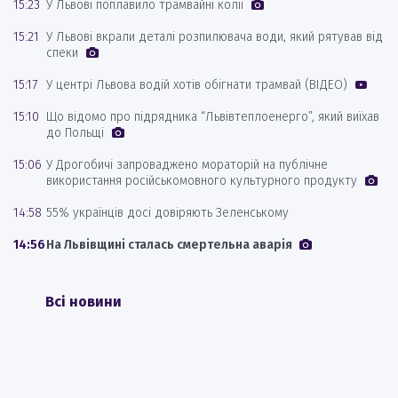
15:23
У Львові поплавило трамвайні колії
15:21
У Львові вкрали деталі розпилювача води, який рятував від
спеки
15:17
У центрі Львова водій хотів обігнати трамвай (ВІДЕО)
15:10
Що відомо про підрядника “Львівтеплоенерго”, який виїхав
до Польщі
15:06
У Дрогобичі запроваджено мораторій на публічне
використання російськомовного культурного продукту
14:58
55% українців досі довіряють Зеленському
14:56
На Львівщині сталась смертельна аварія
Всі новини