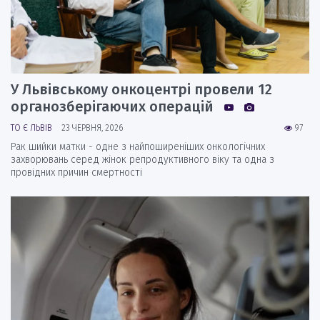
У Львівському онкоцентрі провели 12
органозберігаючих операцій
ТО Є ЛЬВІВ
23 ЧЕРВНЯ, 2026
97
Рак шийки матки - одне з найпоширеніших онкологічних
захворювань серед жінок репродуктивного віку та одна з
провідних причин смертності