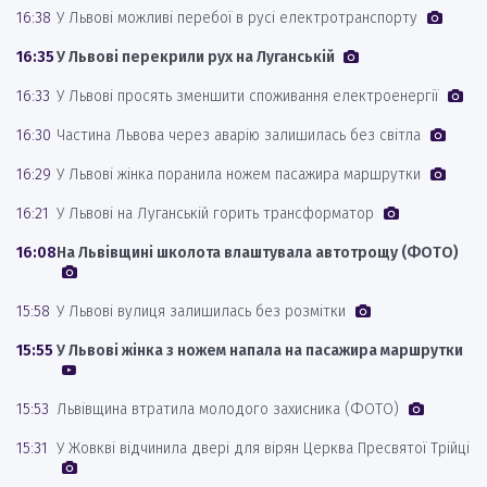
16:38
У Львові можливі перебої в русі електротранспорту
16:35
У Львові перекрили рух на Луганській
16:33
У Львові просять зменшити споживання електроенергії
16:30
Частина Львова через аварію залишилась без світла
16:29
У Львові жінка поранила ножем пасажира маршрутки
16:21
У Львові на Луганській горить трансформатор
16:08
На Львівщині школота влаштувала автотрощу (ФОТО)
15:58
У Львові вулиця залишилась без розмітки
15:55
У Львові жінка з ножем напала на пасажира маршрутки
15:53
Львівщина втратила молодого захисника (ФОТО)
15:31
У Жовкві відчинила двері для вірян Церква Пресвятої Трійці