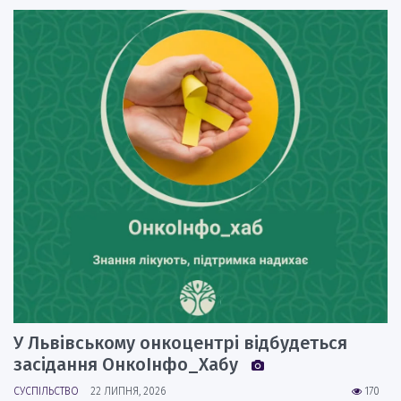
У Львівському онкоцентрі відбудеться
засідання ОнкоІнфо_Хабу
СУСПІЛЬСТВО
22 ЛИПНЯ, 2026
170