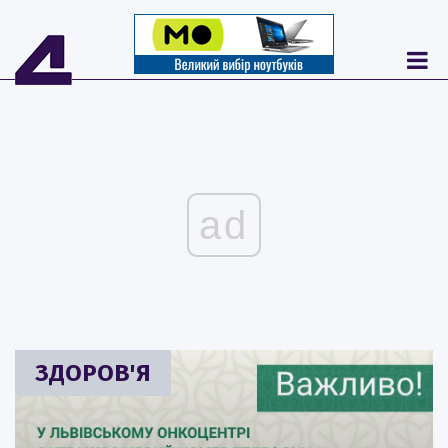
ad
ЗДОРОВ'Я