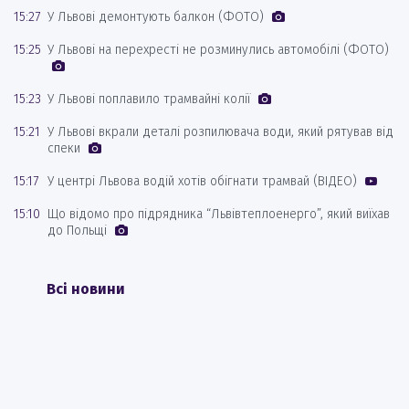
15:27
У Львові демонтують балкон (ФОТО)
15:25
У Львові на перехресті не розминулись автомобілі (ФОТО)
15:23
У Львові поплавило трамвайні колії
15:21
У Львові вкрали деталі розпилювача води, який рятував від
спеки
15:17
У центрі Львова водій хотів обігнати трамвай (ВІДЕО)
15:10
Що відомо про підрядника “Львівтеплоенерго”, який виїхав
до Польщі
Всі новини