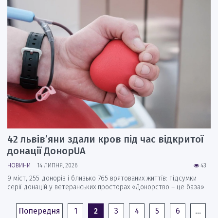
42 львів’яни здали кров під час відкритої
донації ДонорUA
НОВИНИ
14 ЛИПНЯ, 2026
43
9 міст, 255 донорів і близько 765 врятованих життів: підсумки
серії донацій у ветеранських просторах «Донорство – це база»
Попередня
1
2
3
4
5
6
…