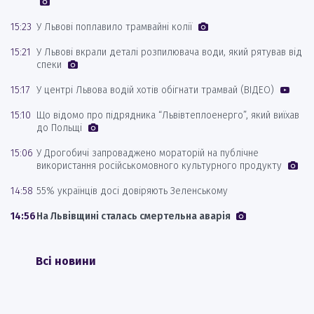
15:23
У Львові поплавило трамвайні колії
15:21
У Львові вкрали деталі розпилювача води, який рятував від
спеки
15:17
У центрі Львова водій хотів обігнати трамвай (ВІДЕО)
15:10
Що відомо про підрядника “Львівтеплоенерго”, який виїхав
до Польщі
15:06
У Дрогобичі запроваджено мораторій на публічне
використання російськомовного культурного продукту
14:58
55% українців досі довіряють Зеленському
14:56
На Львівщині сталась смертельна аварія
Всі новини