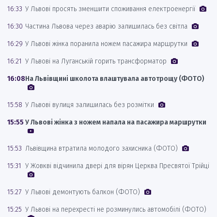
16:33
У Львові просять зменшити споживання електроенергії
16:30
Частина Львова через аварію залишилась без світла
16:29
У Львові жінка поранила ножем пасажира маршрутки
16:21
У Львові на Луганській горить трансформатор
16:08
На Львівщині школота влаштувала автотрощу (ФОТО)
15:58
У Львові вулиця залишилась без розмітки
15:55
У Львові жінка з ножем напала на пасажира маршрутки
15:53
Львівщина втратила молодого захисника (ФОТО)
15:31
У Жовкві відчинила двері для вірян Церква Пресвятої Трійці
15:27
У Львові демонтують балкон (ФОТО)
15:25
У Львові на перехресті не розминулись автомобілі (ФОТО)