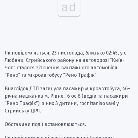
ad
Як повідомляється, 23 листопада, близько 02:45, у с.
Любенці Стрийського району на автодорозі “Київ-
Чопˮ сталося зіткнення вантажного автомобіля
“Реноˮ та мікроавтобусу “Рено Трафікˮ.
Внаслідок ДТП загинула пасажир мікроавтобуса, 46-
річна мешканка м. Рівне. 6 осіб (водій та пасажири
“Рено Трафікˮ), з них 3 дитини, госпіталізовані у
Стрийську ЦРЛ.
Обставини події встановлюються.
Як повідомили у відділі комунікації Головного