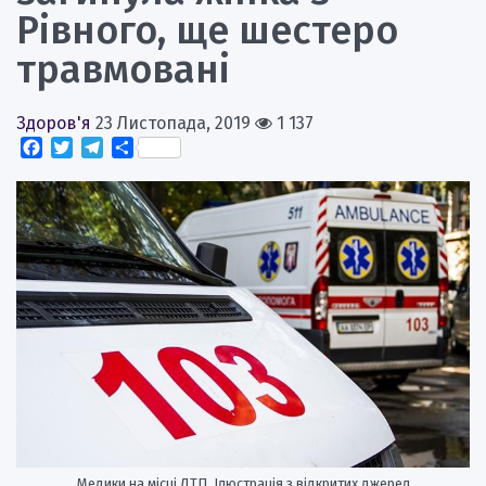
Рівного, ще шестеро
травмовані
Здоров'я
23 Листопада, 2019
1 137
Facebook
Twitter
Telegram
Поділитися
Медики на місці ДТП. Ілюстрація з відкритих джерел