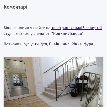
Коментарі
Більше новин читайте на
телеграм-каналі Четвертої
студії
, а також у
спільноті "Новини Львова"
Позначки:
бус
,
діти
,
дтп
,
Львівщина
,
Рівне
,
фура