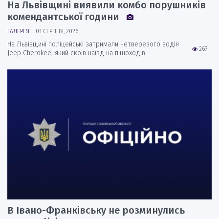
На Львівщині виявили комбо порушників
комендантської години
ГАЛЕРЕЯ
01 СЕРПНЯ, 2026
На Львівщині поліцейські затримали нетверезого водія
267
Jeep Cherokee, який скоїв наїзд на пішоходів
В Івано-Франківську не розминулись