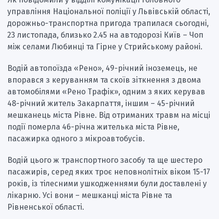
управління Національної поліції у Львівській області,
дорожньо-транспортна пригода трапилася сьогодні,
23 листопада, близько 2.45 на автодорозі Київ – Чоп
між селами Любинці та Гірне у Стрийському районі.
Водій автопоїзда «Рено», 49-річний іноземець, не
впорався з керуванням та скоїв зіткнення з двома
автомобілями «Рено Трафік», одним з яких керував
48-річний житель Закарпаття, іншим – 45-річний
мешканець міста Рівне. Від отриманих травм на місці
події померла 46-річна жителька міста Рівне,
пасажирка одного з мікроавтобусів.
Водій цього ж транспортного засобу та ще шестеро
пасажирів, серед яких троє неповнолітніх віком 15-17
років, із тілесними ушкодженнями були доставлені у
лікарню. Усі вони – мешканці міста Рівне та
Рівненської області.