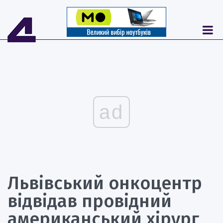
ad
Львівський онкоцентр
відвідав провідний
американський хірург