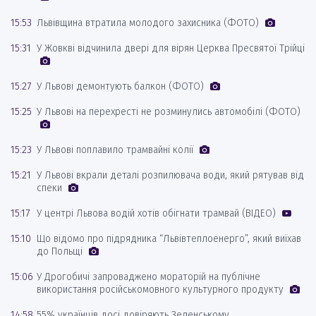
15:53
Львівщина втратила молодого захисника (ФОТО)
15:31
У Жовкві відчинила двері для вірян Церква Пресвятої Трійці
15:27
У Львові демонтують балкон (ФОТО)
15:25
У Львові на перехресті не розминулись автомобілі (ФОТО)
15:23
У Львові поплавило трамвайні колії
15:21
У Львові вкрали деталі розпилювача води, який рятував від
спеки
15:17
У центрі Львова водій хотів обігнати трамвай (ВІДЕО)
15:10
Що відомо про підрядника “Львівтеплоенерго”, який виїхав
до Польщі
15:06
У Дрогобичі запроваджено мораторій на публічне
використання російськомовного культурного продукту
14:58
55% українців досі довіряють Зеленському