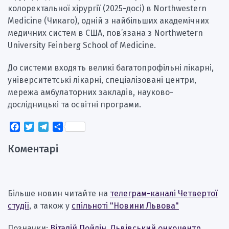
колоректальної хірургії (2025-досі) в Northwestern
Medicine (Чикаго), одній з найбільших академічних
медичних систем в США, пов’язана з Northwetern
University Feinberg School of Medicine.
До системи входять великі багатопрофільні лікарні,
університетські лікарні, спеціалізовані центри,
мережа амбулаторних закладів, науково-
дослідницькі та освітні програми.
Facebook
Twitter
Telegram
Поділитися
Коментарі
Більше новин читайте на
телеграм-каналі Четвертої
студії
, а також у
спільноті "Новини Львова"
Позначки:
Віталій Пойлін
,
Львівський онкоцентр
,