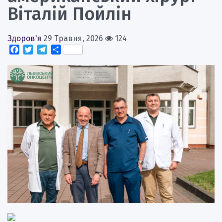
Віталій Пойлін
Здоров'я
29 Травня, 2026
124
Facebook
Twitter
Telegram
Поділитися