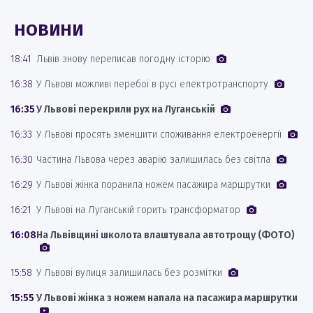
НОВИНИ
18:41
Львів знову переписав погодну історію
16:38
У Львові можливі перебої в русі електротранспорту
16:35
У Львові перекрили рух на Луганській
16:33
У Львові просять зменшити споживання електроенергії
16:30
Частина Львова через аварію залишилась без світла
16:29
У Львові жінка поранила ножем пасажира маршрутки
16:21
У Львові на Луганській горить трансформатор
16:08
На Львівщині школота влаштувала автотрощу (ФОТО)
15:58
У Львові вулиця залишилась без розмітки
15:55
У Львові жінка з ножем напала на пасажира маршрутки