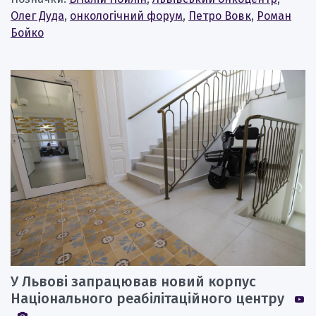
Олег Дуда
,
онкологічний форум
,
Петро Вовк
,
Роман
Бойко
У Львові запрацював новий корпус
Національного реабілітаційного центру